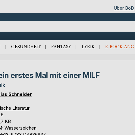
Über BoD
N
GESUNDHEIT
FANTASY
LYRIK
E-BOOK-ANG
in erstes Mal mit einer MILF
tik
ias Schneider
ische Literatur
UB
,7 KB
: Wasserzeichen
N-13: 9783744836937