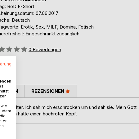
lag: BoD E-Short
cheinungsdatum: 07.06.2017
ache: Deutsch
lagworte: Erotik, Sex, MILF, Domina, Fetisch
ierefreiheit: Eingeschränkt zugänglich
ertung::
0
Bewertungen
lärung
.
wenden
es
TIMMEN
REZENSIONEN
nutzt
tzen
owie
die Schulter. Ich sah mich erschrocken um und sah sie. Mein Gott
 zudem
aube ich hatte einen hochroten Kopf.
 die
eter
nen