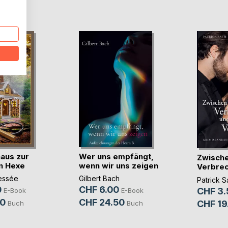
D
aus zur
Wer uns empfängt,
Zwisch
n Hexe
wenn wir uns zeigen
Verbrec
Verlang
essée
Gilbert Bach
Patrick S
0
CHF 6.00
CHF 3.
E-Book
E-Book
90
CHF 24.50
CHF 19
Buch
Buch