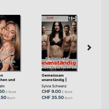
Die B
Studi
en
Gemeinsam
hen und
unanständig |
Sabine
en
Erotische (...)
Thalm
alm
Sylvia Schwanz
CHF 
50
CHF 9.00
E-Book
E-Book
CHF 
.50
CHF 35.50
Buch
Buch