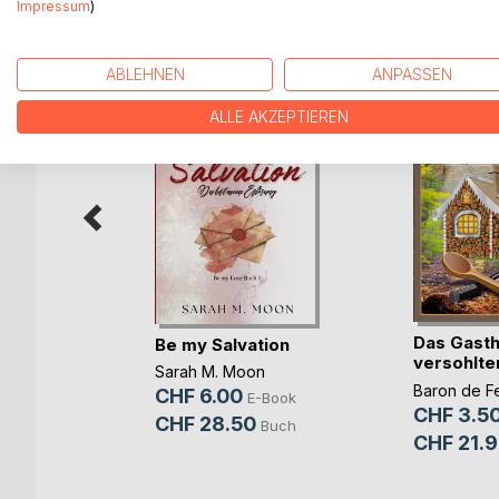
WEITERE TITEL BEI
Bo
Impressum
)
ABLEHNEN
ANPASSEN
ALLE AKZEPTIEREN
Das Gasth
Be my Salvation
versohlte
enberg
Sarah M. Moon
Baron de F
CHF 6.00
E-Book
E-Book
CHF 3.5
CHF 28.50
Buch
Buch
CHF 21.