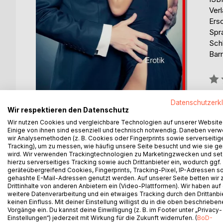
Ver
Ers
Spr
Sch
Barr
Bew
0%
Datenschutzerk
Wir respektieren den Datenschutz
Wir nutzen Cookies und vergleichbare Technologien auf unserer Website
Einige von ihnen sind essenziell und technisch notwendig. Daneben ver
wir Analysemethoden (z. B. Cookies oder Fingerprints sowie serverseitig
BESCHREIBUNG
AUTOR/IN
PRESSES
Tracking), um zu messen, wie häufig unsere Seite besucht und wie sie ge
wird. Wir verwenden Trackingtechnologien zu Marketingzwecken und se
hierzu serverseitiges Tracking sowie auch Drittanbieter ein, wodurch ggf.
geräteübergreifend Cookies, Fingerprints, Tracking-Pixel, IP-Adressen s
Plötzlich und unerwartet tippte mir eine Hand auf 
gehashte E-Mail-Adressen genutzt werden. Auf unserer Seite betten wir
sie war wunderschön, und ich war verlegen. Ich gl
Drittinhalte von anderen Anbietern ein (Video-Plattformen). Wir haben auf
weitere Datenverarbeitung und ein etwaiges Tracking durch den Drittanbi
keinen Einfluss. Mit deiner Einstellung willigst du in die oben beschriebe
Vorgänge ein. Du kannst deine Einwilligung (z. B. im Footer unter „Privacy-
Einstellungen“) jederzeit mit Wirkung für die Zukunft widerrufen. (
BoD-