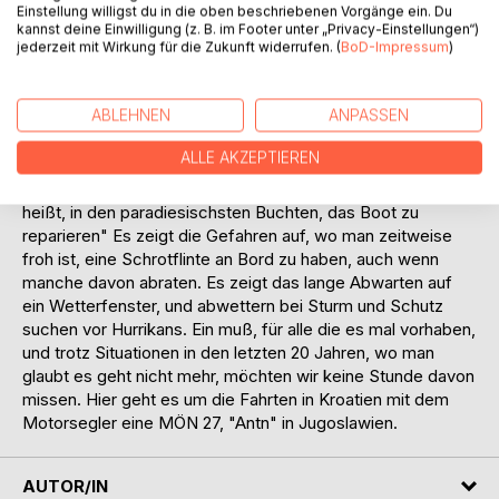
jedes Jahr für die Saison und für den Clubbetrieb her zu
Einstellung willigst du in die oben beschriebenen Vorgänge ein. Du
richten.
kannst deine Einwilligung (z. B. im Footer unter „Privacy-Einstellungen“)
Für diejenigen, die vor haben einmal das Fahrtensegeln
jederzeit mit Wirkung für die Zukunft widerrufen. (
BoD-Impressum
)
anzustreben, oder auch nur ein Boot zu kaufen. Es zeigt die
ungeschminkte Wahrheit über das Leben auf einem
ABLEHNEN
ANPASSEN
Segelboot und all die Probleme die auftauchen können,
auch wenn man vorher glaubt, alles bedacht zu haben. Es
ALLE AKZEPTIEREN
geht um das "Blauwassersegeln" und zeigt die Dinge auf,
die wirklich passieren. Nach dem Motto: "Fahrtensegeln
heißt, in den paradiesischsten Buchten, das Boot zu
reparieren" Es zeigt die Gefahren auf, wo man zeitweise
froh ist, eine Schrotflinte an Bord zu haben, auch wenn
manche davon abraten. Es zeigt das lange Abwarten auf
ein Wetterfenster, und abwettern bei Sturm und Schutz
suchen vor Hurrikans. Ein muß, für alle die es mal vorhaben,
und trotz Situationen in den letzten 20 Jahren, wo man
glaubt es geht nicht mehr, möchten wir keine Stunde davon
missen. Hier geht es um die Fahrten in Kroatien mit dem
Motorsegler eine MÖN 27, "Antn" in Jugoslawien.
AUTOR/IN