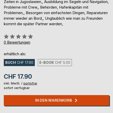
Zeiten in Jugoslawien,, Ausbildung im Segeln und Navigation,
Probleme mit Crew,, Behörden, Hafenkapitän mit
Problemen,, Besorgen von einfachsten Dingen, Reparaturen
immer wieder an Bord,, Unglaublich wie man zu Freunden
kommt die später Partner werden,
Bewertung::
0%
0
Bewertungen
erhältlich als:
BUCH
CHF 17.90
E-BOOK
CHF 5.00
CHF 17.90
inkl. MwSt. /
portofrei
sofort verfügbar
IN DEN WARENKORB