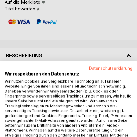
Auf die Merkliste
Titel bewerten
BESCHREIBUNG
Datenschutzerklärung
Ein Einblick in die Zeit meines Beginns in der
Wir respektieren den Datenschutz
Jugoslawischen Adria und wie sich die Zeiten verändert
Wir nutzen Cookies und vergleichbare Technologien auf unserer
haben, aber auch da schon genug Probleme mit Boot und
Website. Einige von ihnen sind essenziell und technisch notwendig.
Daneben verwenden wir Analysemethoden (z. B. Cookies oder
Crew waren, obwohl zu diesen Zeiten 1982 und 1983 die
Fingerprints sowie serverseitiges Tracking), um zu messen, wie häufig
Freiheit noch besser war als später mit den Segelbooten
unsere Seite besucht und wie sie genutzt wird. Wir verwenden
und meinem Segelclub Ankh. Wo ich eine Zeit und Leben
Trackingtechnologien zu Marketingzwecken und setzen hierzu
serverseitiges Tracking sowie auch Drittanbieter ein, wodurch ggf.
auf einem Boot anstrebte und unter der Key of life Flagge
geräteübergreifend Cookies, Fingerprints, Tracking-Pixel, IP-Adressen
Erfahrung machte, unter der ich dann Jahrzehnte auch in
sowie gehashte E-Mail-Adressen genutzt werden. Auf unserer Seite
der Karibik fuhr und mein Leben verwirklichen konnte!
betten wir zudem Drittinhalte von anderen Anbietern ein (Video-
Plattformen). Wir haben auf die weitere Datenverarbeitung und ein
Ein muß für alle die wissen wollen was es heißt ein Boot
etwaiges Tracking durch den Drittanbieter keinen Einfluss. Mit deiner