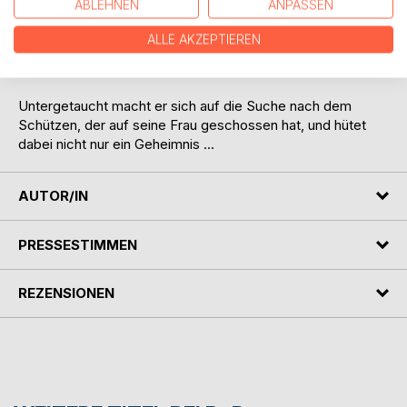
ABLEHNEN
ANPASSEN
Alejandro im Fokus seiner Familie, denn er ist spurlos
verschwunden.
ALLE AKZEPTIEREN
Untergetaucht macht er sich auf die Suche nach dem
Schützen, der auf seine Frau geschossen hat, und hütet
dabei nicht nur ein Geheimnis ...
AUTOR/IN
PRESSESTIMMEN
REZENSIONEN