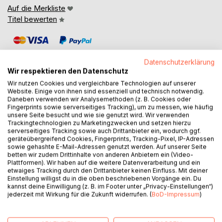
Auf die Merkliste
Titel bewerten
Datenschutzerklärung
Wir respektieren den Datenschutz
Wir nutzen Cookies und vergleichbare Technologien auf unserer
Website. Einige von ihnen sind essenziell und technisch notwendig.
BESCHREIBUNG
Daneben verwenden wir Analysemethoden (z. B. Cookies oder
Fingerprints sowie serverseitiges Tracking), um zu messen, wie häufig
unsere Seite besucht und wie sie genutzt wird. Wir verwenden
Scheint nach jedem Gewitter wirklich wieder die
Trackingtechnologien zu Marketingzwecken und setzen hierzu
serverseitiges Tracking sowie auch Drittanbieter ein, wodurch ggf.
Sonne?
geräteübergreifend Cookies, Fingerprints, Tracking-Pixel, IP-Adressen
sowie gehashte E-Mail-Adressen genutzt werden. Auf unserer Seite
betten wir zudem Drittinhalte von anderen Anbietern ein (Video-
Plattformen). Wir haben auf die weitere Datenverarbeitung und ein
etwaiges Tracking durch den Drittanbieter keinen Einfluss. Mit deiner
Während die Rodríguez-Familie noch immer schwer um
Einstellung willigst du in die oben beschriebenen Vorgänge ein. Du
Aria trauert, legt sich die Vergangenheit um ihr Zuhause.
kannst deine Einwilligung (z. B. im Footer unter „Privacy-Einstellungen“)
jederzeit mit Wirkung für die Zukunft widerrufen. (
BoD-Impressum
)
Und als wäre das nicht schon genug, klopft auch noch die
Gegenwart an ihre Tür. Zwischen all dem Trubel steht