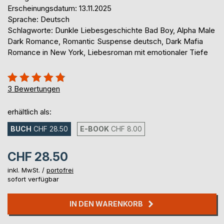
Erscheinungsdatum: 13.11.2025
Sprache: Deutsch
Schlagworte: Dunkle Liebesgeschichte Bad Boy, Alpha Male
Dark Romance, Romantic Suspense deutsch, Dark Mafia
Romance in New York, Liebesroman mit emotionaler Tiefe
Bewertung::
93%
3
Bewertungen
erhältlich als:
BUCH
CHF 28.50
E-BOOK
CHF 8.00
CHF 28.50
inkl. MwSt. /
portofrei
sofort verfügbar
IN DEN WARENKORB