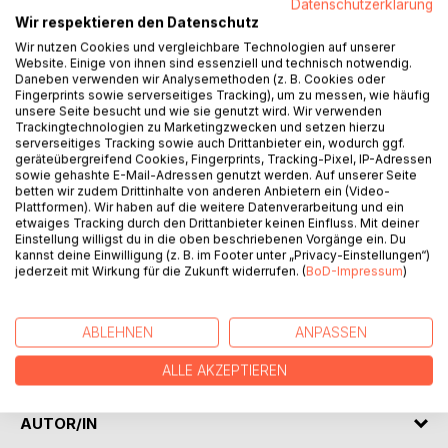
Datenschutzerklärung
Wir respektieren den Datenschutz
Wir nutzen Cookies und vergleichbare Technologien auf unserer
Das HIT (Hochintensitätstraining) gilt zu Recht als die
Website. Einige von ihnen sind essenziell und technisch notwendig.
effizienteste aller Methoden für mehr Muskelmasse und
Daneben verwenden wir Analysemethoden (z. B. Cookies oder
Fitness. Mit keiner anderen Trainingsmethode lassen sich
Fingerprints sowie serverseitiges Tracking), um zu messen, wie häufig
unsere Seite besucht und wie sie genutzt wird. Wir verwenden
bei sehr geringem Zeitaufwand derart ausgeprägte
Trackingtechnologien zu Marketingzwecken und setzen hierzu
Verbesserungen und Leistungssteigerungen erzielen. Zwei
serverseitiges Tracking sowie auch Drittanbieter ein, wodurch ggf.
Trainingseinheiten pro Woche von wenigen Minuten Dauer
geräteübergreifend Cookies, Fingerprints, Tracking-Pixel, IP-Adressen
reichen vollkommen aus, um die gewünschten Ergebnisse
sowie gehashte E-Mail-Adressen genutzt werden. Auf unserer Seite
betten wir zudem Drittinhalte von anderen Anbietern ein (Video-
zu erreichen. Dies gelingt durch die Konzentration auf die
Plattformen). Wir haben auf die weitere Datenverarbeitung und ein
richtige Technik, langsame Übungsausführung und eine
etwaiges Tracking durch den Drittanbieter keinen Einfluss. Mit deiner
angemessene Intensität. Das Buch enthält zahlreiche
Einstellung willigst du in die oben beschriebenen Vorgänge ein. Du
kannst deine Einwilligung (z. B. im Footer unter „Privacy-Einstellungen“)
Übungsabbildungen und geeignete Beispieltrainingspläne,
jederzeit mit Wirkung für die Zukunft widerrufen. (
BoD-Impressum
)
die direkt übernommen oder an die eigenen Bedürfnisse
angepasst werden können.
Zusätzlich wird erläutert, welche Missverständnisse zu der
ABLEHNEN
ANPASSEN
Formel "je mehr Training, desto besser" geführt haben und
warum sich diese Fehleinschätzung bis heute hält.
ALLE AKZEPTIEREN
AUTOR/IN