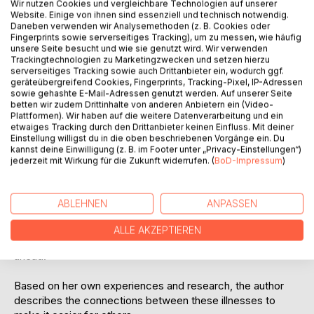
Wir nutzen Cookies und vergleichbare Technologien auf unserer
Website. Einige von ihnen sind essenziell und technisch notwendig.
Auf die Merkliste
Daneben verwenden wir Analysemethoden (z. B. Cookies oder
Titel bewerten
Fingerprints sowie serverseitiges Tracking), um zu messen, wie häufig
unsere Seite besucht und wie sie genutzt wird. Wir verwenden
Trackingtechnologien zu Marketingzwecken und setzen hierzu
serverseitiges Tracking sowie auch Drittanbieter ein, wodurch ggf.
geräteübergreifend Cookies, Fingerprints, Tracking-Pixel, IP-Adressen
sowie gehashte E-Mail-Adressen genutzt werden. Auf unserer Seite
betten wir zudem Drittinhalte von anderen Anbietern ein (Video-
Plattformen). Wir haben auf die weitere Datenverarbeitung und ein
etwaiges Tracking durch den Drittanbieter keinen Einfluss. Mit deiner
Einstellung willigst du in die oben beschriebenen Vorgänge ein. Du
BESCHREIBUNG
kannst deine Einwilligung (z. B. im Footer unter „Privacy-Einstellungen“)
jederzeit mit Wirkung für die Zukunft widerrufen. (
BoD-Impressum
)
Gluten sensitivity and histamine intolerance often go
undiagnosed. When stomach and intestinal problems and
ABLEHNEN
ANPASSEN
circulatory problems play a central role, it takes a lot of
patience to adapt to the daily circumstances and the
ALLE AKZEPTIEREN
dietary changes. Those affected often face a long road
ahead.
Based on her own experiences and research, the author
describes the connections between these illnesses to