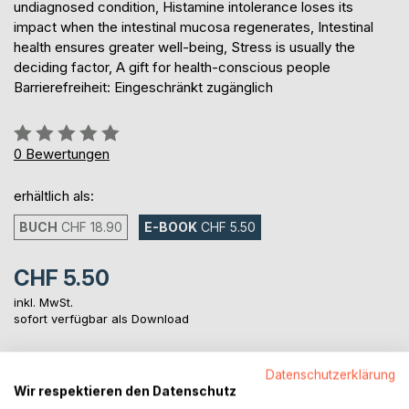
undiagnosed condition, Histamine intolerance loses its
impact when the intestinal mucosa regenerates, Intestinal
health ensures greater well-being, Stress is usually the
deciding factor, A gift for health-conscious people
Barrierefreiheit: Eingeschränkt zugänglich
Bewertung::
0%
0
Bewertungen
erhältlich als:
BUCH
CHF 18.90
E-BOOK
CHF 5.50
CHF 5.50
inkl. MwSt.
sofort verfügbar als Download
Datenschutzerklärung
IN DEN WARENKORB
Wir respektieren den Datenschutz