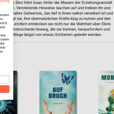
lärung
ruders Eliot führt Isaac hinter die Mauern der Erziehungsanstalt
en Folgen. Verstörende Hinweise tauchen auf und treiben ihn und
.
t ein uraltes Geheimnis, das tief in ihnen selbst verankert ist und
wenden
hr zwingt sie, ihre übernatürlichen Kräfte klug zu nutzen und den
es
nutzt
rken. Letztlich entdecken sie nicht nur die Wahrheit über Eliots
tzen
er alle Unterschiede hinweg, die sie trennen, herausfordern und
 dass ihre Wege längst von etwas Größerem gelenkt werden.
owie
 zudem
 die
eter
nen
D