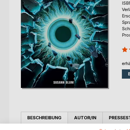
ISB
Ver
Ers
Spr
Sch
Pro
Bew
100
erhä
BESCHREIBUNG
AUTOR/IN
PRESSES