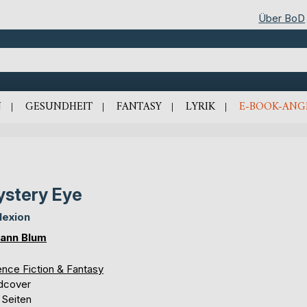
Über BoD
N
GESUNDHEIT
FANTASY
LYRIK
E-BOOK-ANG
stery Eye
lexion
ann Blum
ence Fiction & Fantasy
dcover
 Seiten