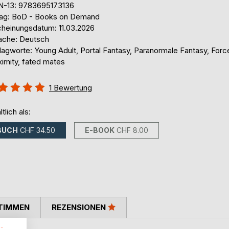
N-13: 9783695173136
lag: BoD - Books on Demand
cheinungsdatum: 11.03.2026
ache: Deutsch
lagworte: Young Adult, Portal Fantasy, Paranormale Fantasy, Forc
ximity, fated mates
ertung::
1
Bewertung
%
ltlich als:
BUCH
CHF 34.50
E-BOOK
CHF 8.00
TIMMEN
REZENSIONEN