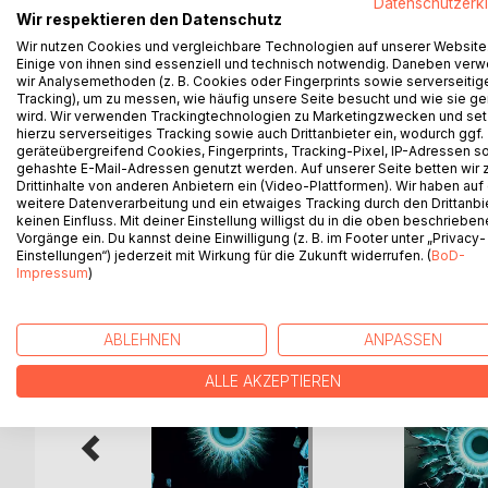
Datenschutzerk
Die Suche nach der Wahrheit über den Tod seines B
Wir respektieren den Datenschutz
Kingsstep - ein riskanter Schritt mit weitreichend
Wir nutzen Cookies und vergleichbare Technologien auf unserer Website
sein Scharonn quer durch Europa. Was sie finden, is
Einige von ihnen sind essenziell und technisch notwendig. Daneben ver
seit Generationen skrupellos gejagt wird. Die Gefa
wir Analysemethoden (z. B. Cookies oder Fingerprints sowie serverseitig
Tracking), um zu messen, wie häufig unsere Seite besucht und wie sie ge
Energien zu begegnen, die durch ihre Verbindung wi
wird. Wir verwenden Trackingtechnologien zu Marketingzwecken und se
Tod. Sie erleben auch, was Loyalität bedeutet. Üb
hierzu serverseitiges Tracking sowie auch Drittanbieter ein, wodurch ggf.
verbinden. Was aber bleibt, ist das leise Gefühl,
geräteübergreifend Cookies, Fingerprints, Tracking-Pixel, IP-Adressen s
gehashte E-Mail-Adressen genutzt werden. Auf unserer Seite betten wir
Drittinhalte von anderen Anbietern ein (Video-Plattformen). Wir haben auf
weitere Datenverarbeitung und ein etwaiges Tracking durch den Drittanbi
keinen Einfluss. Mit deiner Einstellung willigst du in die oben beschriebe
Vorgänge ein. Du kannst deine Einwilligung (z. B. im Footer unter „Privacy-
WEITERE TITEL BEI
Bo
Einstellungen“) jederzeit mit Wirkung für die Zukunft widerrufen. (
BoD-
Impressum
)
ABLEHNEN
ANPASSEN
ALLE AKZEPTIEREN