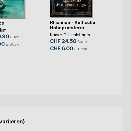
Rhiannon - Keltische
co
Der l
Hohepriesterin
Bannb
lum
Rainer C. Lichtsteiger
Greg W
.90
Buch
CHF 24.50
CHF 
Buch
50
E-Book
CHF 6.00
E-Book
variieren)