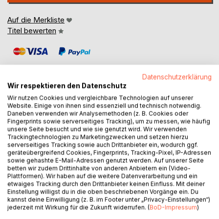
Auf die Merkliste
Titel bewerten
Datenschutzerklärung
Wir respektieren den Datenschutz
Wir nutzen Cookies und vergleichbare Technologien auf unserer
BESCHREIBUNG
Website. Einige von ihnen sind essenziell und technisch notwendig.
Daneben verwenden wir Analysemethoden (z. B. Cookies oder
Fingerprints sowie serverseitiges Tracking), um zu messen, wie häufig
unsere Seite besucht und wie sie genutzt wird. Wir verwenden
Das vorliegende Buch untersucht die Rolle von
Trackingtechnologien zu Marketingzwecken und setzen hierzu
Nachhaltigkeit als Erfolgsfaktor der Arbeitgeberattraktivität
serverseitiges Tracking sowie auch Drittanbieter ein, wodurch ggf.
geräteübergreifend Cookies, Fingerprints, Tracking-Pixel, IP-Adressen
mittelständischer Unternehmen. Vor dem Hintergrund des
sowie gehashte E-Mail-Adressen genutzt werden. Auf unserer Seite
Fachkräftemangels und eines veränderten
betten wir zudem Drittinhalte von anderen Anbietern ein (Video-
Werteverständnisses potenzieller Bewerberinnen und
Plattformen). Wir haben auf die weitere Datenverarbeitung und ein
etwaiges Tracking durch den Drittanbieter keinen Einfluss. Mit deiner
Bewerber gewinnen ökologische, soziale und ökonomische
Einstellung willigst du in die oben beschriebenen Vorgänge ein. Du
Aspekte unternehmerischen Handelns zunehmend an
kannst deine Einwilligung (z. B. im Footer unter „Privacy-Einstellungen“)
Bedeutung.
jederzeit mit Wirkung für die Zukunft widerrufen. (
BoD-Impressum
)