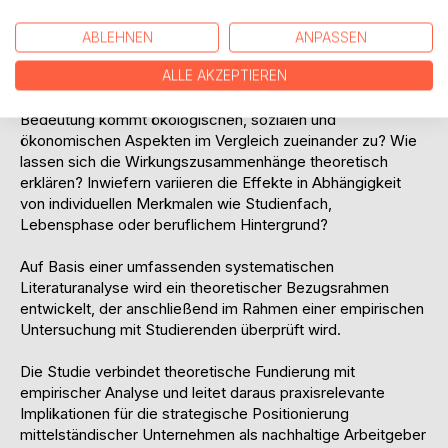
Ziel der Arbeit ist es, systematisch zu analysieren, wie
diese drei Nachhaltigkeitsdimensionen die
ABLEHNEN
ANPASSEN
Bewerbungsabsicht von Studierenden als zentralen
ALLE AKZEPTIEREN
Indikator der Arbeitgeberattraktivität beeinflussen. Im
Mittelpunkt stehen dabei folgende Fragen: Welche relative
Bedeutung kommt ökologischen, sozialen und
ökonomischen Aspekten im Vergleich zueinander zu? Wie
lassen sich die Wirkungszusammenhänge theoretisch
erklären? Inwiefern variieren die Effekte in Abhängigkeit
von individuellen Merkmalen wie Studienfach,
Lebensphase oder beruflichem Hintergrund?
Auf Basis einer umfassenden systematischen
Literaturanalyse wird ein theoretischer Bezugsrahmen
entwickelt, der anschließend im Rahmen einer empirischen
Untersuchung mit Studierenden überprüft wird.
Die Studie verbindet theoretische Fundierung mit
empirischer Analyse und leitet daraus praxisrelevante
Implikationen für die strategische Positionierung
mittelständischer Unternehmen als nachhaltige Arbeitgeber