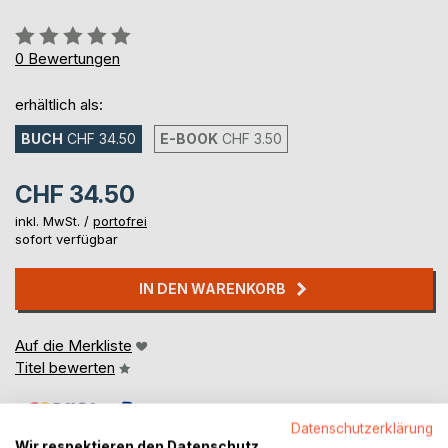
Bewertung::
0%
0
Bewertungen
erhältlich als:
BUCH
CHF 34.50
E-BOOK
CHF 3.50
CHF 34.50
inkl. MwSt. /
portofrei
sofort verfügbar
IN DEN WARENKORB
Auf die Merkliste
Titel bewerten
Datenschutzerklärung
Wir respektieren den Datenschutz