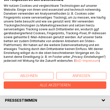
Wir nutzen Cookies und vergleichbare Technologien auf unserer
Website. Einige von ihnen sind essenziell und technisch notwendig.
Daneben verwenden wir Analysemethoden (z. B. Cookies oder
BESCHREIBUNG
Fingerprints sowie serverseitiges Tracking), um zu messen, wie häufig
unsere Seite besucht und wie sie genutzt wird. Wir verwenden
Trackingtechnologien zu Marketingzwecken und setzen hierzu
serverseitiges Tracking sowie auch Drittanbieter ein, wodurch ggf.
Eine der Nachhaltigkeit verpflichtete Gesellschaft des
geräteübergreifend Cookies, Fingerprints, Tracking-Pixel, IP-Adressen
Guten Lebens für alle ist nur als politische
sowie gehashte E-Mail-Adressen genutzt werden. Auf unserer Seite
betten wir zudem Drittinhalte von anderen Anbietern ein (Video-
Diskursgemeinschaft in einem von allen geteilten
Plattformen). Wir haben auf die weitere Datenverarbeitung und ein
politischen Raum denkbar. In einem Raum, in dem Freiheit
etwaiges Tracking durch den Drittanbieter keinen Einfluss. Mit deiner
als Freiheit in kollektiver Bezogenheit gelebt wird.
Einstellung willigst du in die oben beschriebenen Vorgänge ein. Du
kannst deine Einwilligung (z. B. im Footer unter „Privacy-Einstellungen“)
jederzeit mit Wirkung für die Zukunft widerrufen. (
BoD-Impressum
)
Die politische Zukunft wird eine Zukunft solcher kollektiven,
deliberativen, auf die Nachhaltigkeit bezogener Systeme
sein, oder sie wird nicht sein.
ABLEHNEN
ANPASSEN
ALLE AKZEPTIEREN
AUTOR/IN
PRESSESTIMMEN