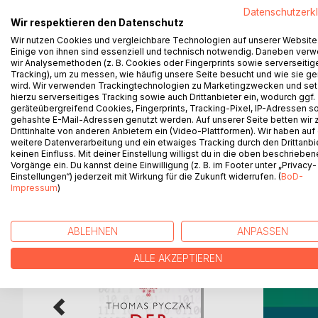
Tiere und Menschen begegnen sich in den elf Erzäh
Datenschutzerk
Sphäre. Als Störenfriede, Opfer, Tyrannen, Freund
Wir respektieren den Datenschutz
gejagt von Feinden und Fans. Eine Frau und ihr kl
Wir nutzen Cookies und vergleichbare Technologien auf unserer Website
betreten darf. Ein Mann, der erst durch den Gesan
Einige von ihnen sind essenziell und technisch notwendig. Daneben ver
wir Analysemethoden (z. B. Cookies oder Fingerprints sowie serverseitig
malerischen portugiesischen Dorfes lichterloh bre
Tracking), um zu messen, wie häufig unsere Seite besucht und wie sie ge
Schiffspassage nach Ibiza Bekanntschaft mit einer
wird. Wir verwenden Trackingtechnologien zu Marketingzwecken und se
und sie wegen eines Moskitos gleich wieder verlie
hierzu serverseitiges Tracking sowie auch Drittanbieter ein, wodurch ggf.
Begegnung mit Tieren finden wir den Schlüssel zu 
geräteübergreifend Cookies, Fingerprints, Tracking-Pixel, IP-Adressen s
gehashte E-Mail-Adressen genutzt werden. Auf unserer Seite betten wir
Drittinhalte von anderen Anbietern ein (Video-Plattformen). Wir haben auf
weitere Datenverarbeitung und ein etwaiges Tracking durch den Drittanbi
keinen Einfluss. Mit deiner Einstellung willigst du in die oben beschriebe
Vorgänge ein. Du kannst deine Einwilligung (z. B. im Footer unter „Privacy-
WEITERE TITEL BEI
Bo
Einstellungen“) jederzeit mit Wirkung für die Zukunft widerrufen. (
BoD-
Impressum
)
ABLEHNEN
ANPASSEN
ALLE AKZEPTIEREN