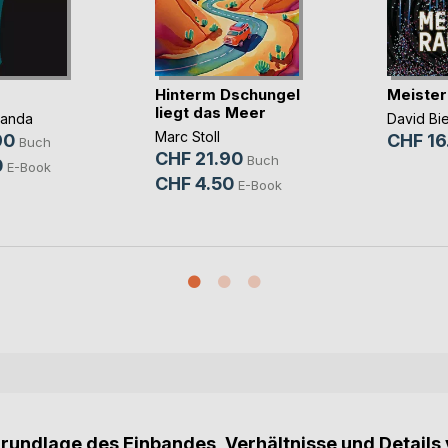
Hinterm Dschungel
Meister
liegt das Meer
panda
David Bi
Marc Stoll
90
CHF 16
Buch
CHF 21.90
Buch
0
E-Book
CHF 4.50
E-Book
Grundlage des Einbandes, Verhältnisse und Details 