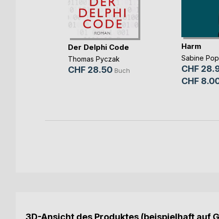
Harm
Der Delphi Code
Sabine Po
b und
Thomas Pyczak
CHF 28.
CHF 28.50
Buch
ovic
CHF 8.0
Buch
E-Book
3D-Ansicht des Produktes (beispielhaft auf 