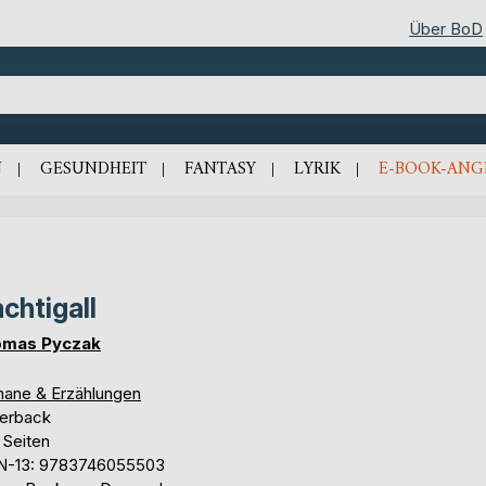
Über BoD
N
GESUNDHEIT
FANTASY
LYRIK
E-BOOK-ANG
chtigall
mas Pyczak
ane & Erzählungen
erback
 Seiten
N-13: 9783746055503