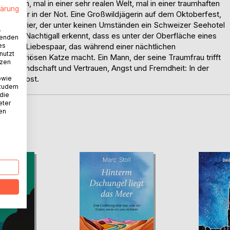
lungen, mal in einer sehr realen Welt, mal in einer traumhaften
lärung
e, Retter in der Not. Eine Großwildjägerin auf dem Oktoberfest,
einer Terrier, der unter keinen Umständen ein Schweizer Seehotel
.
g einer Nachtigall erkennt, dass es unter der Oberfläche eines
wenden
es
nnt. Ein Liebespaar, das während einer nächtlichen
nutzt
 mysteriösen Katze macht. Ein Mann, der seine Traumfrau trifft
tzen
rt. Freundschaft und Vertrauen, Angst und Fremdheit: In der
uns selbst.
owie
 zudem
 die
eter
nen
D