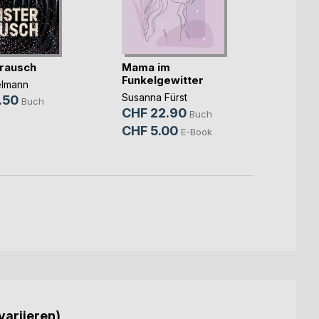
rausch
Mama im
Unter
Funkelgewitter
elmann
Christ
Susanna Fürst
.50
CHF 
Buch
CHF 22.90
Buch
CHF 
CHF 5.00
E-Book
variieren)