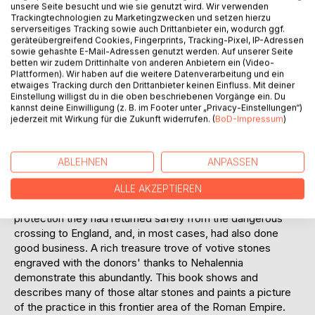
unsere Seite besucht und wie sie genutzt wird. Wir verwenden
Trackingtechnologien zu Marketingzwecken und setzen hierzu
serverseitiges Tracking sowie auch Drittanbieter ein, wodurch ggf.
geräteübergreifend Cookies, Fingerprints, Tracking-Pixel, IP-Adressen
sowie gehashte E-Mail-Adressen genutzt werden. Auf unserer Seite
BESCHREIBUNG
betten wir zudem Drittinhalte von anderen Anbietern ein (Video-
Plattformen). Wir haben auf die weitere Datenverarbeitung und ein
etwaiges Tracking durch den Drittanbieter keinen Einfluss. Mit deiner
Einstellung willigst du in die oben beschriebenen Vorgänge ein. Du
The desire for prosperity and protection from the
kannst deine Einwilligung (z. B. im Footer unter „Privacy-Einstellungen“)
destructive forces of nature is of all times. Some two
jederzeit mit Wirkung für die Zukunft widerrufen. (
BoD-Impressum
)
thousand years ago, on the North Sea coast in the south of
what is now the Netherlands, a Goddess was worshiped
who was held responsible for both of these desires.
ABLEHNEN
ANPASSEN
Nehalennia, or She, who lives on the coast, had her
temples there, in which people of Germanic, Celtic and
ALLE AKZEPTIEREN
Roman origin promised to grant her an offering, if under her
protection they had returned safely from the dangerous
crossing to England, and, in most cases, had also done
good business. A rich treasure trove of votive stones
engraved with the donors' thanks to Nehalennia
demonstrate this abundantly. This book shows and
describes many of those altar stones and paints a picture
of the practice in this frontier area of the Roman Empire.