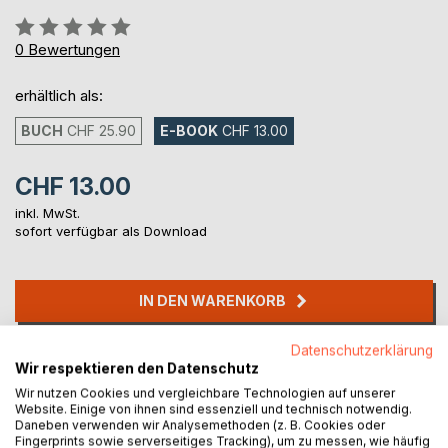
Bewertung::
0%
0
Bewertungen
erhältlich als:
BUCH
CHF 25.90
E-BOOK
CHF 13.00
CHF 13.00
inkl. MwSt.
sofort verfügbar als Download
IN DEN WARENKORB
Datenschutzerklärung
Auf die Merkliste
Wir respektieren den Datenschutz
Titel bewerten
Wir nutzen Cookies und vergleichbare Technologien auf unserer
Website. Einige von ihnen sind essenziell und technisch notwendig.
Daneben verwenden wir Analysemethoden (z. B. Cookies oder
Fingerprints sowie serverseitiges Tracking), um zu messen, wie häufig