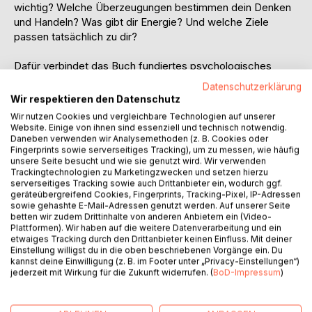
wichtig? Welche Überzeugungen bestimmen dein Denken
und Handeln? Was gibt dir Energie? Und welche Ziele
passen tatsächlich zu dir?
Dafür verbindet das Buch fundiertes psychologisches
Wissen mit 25 abwechslungsreichen Übungen zur
Datenschutzerklärung
Selbstreflexion. Die aufeinander aufbauenden Themen
Wir respektieren den Datenschutz
führen dich Schritt für Schritt durch wichtige Bereiche
Wir nutzen Cookies und vergleichbare Technologien auf unserer
deiner Persönlichkeit; von Werten, Wahrnehmung und
Website. Einige von ihnen sind essenziell und technisch notwendig.
Glaubenssätzen über Ressourcen und Motivation bis hin zu
Daneben verwenden wir Analysemethoden (z. B. Cookies oder
Fingerprints sowie serverseitiges Tracking), um zu messen, wie häufig
Gewohnheiten, Entscheidungen und persönlichen Zielen.
unsere Seite besucht und wie sie genutzt wird. Wir verwenden
Trackingtechnologien zu Marketingzwecken und setzen hierzu
DAS ERWARTET DICH:
serverseitiges Tracking sowie auch Drittanbieter ein, wodurch ggf.
geräteübergreifend Cookies, Fingerprints, Tracking-Pixel, IP-Adressen
- psychologisches Wissen verständlich und alltagsnah
sowie gehashte E-Mail-Adressen genutzt werden. Auf unserer Seite
erklärt
betten wir zudem Drittinhalte von anderen Anbietern ein (Video-
- 25 Übungen zum Nachdenken, Reflektieren und Ausfüllen
Plattformen). Wir haben auf die weitere Datenverarbeitung und ein
etwaiges Tracking durch den Drittanbieter keinen Einfluss. Mit deiner
- ausreichend Platz für deine persönlichen Antworten und
Einstellung willigst du in die oben beschriebenen Vorgänge ein. Du
Erkenntnisse
kannst deine Einwilligung (z. B. im Footer unter „Privacy-Einstellungen“)
- aufeinander aufbauende Themen für eine ganzheitliche
jederzeit mit Wirkung für die Zukunft widerrufen. (
BoD-Impressum
)
Selbstreflexion
- hochwertige Gestaltung mit inspirierenden Illustrationen