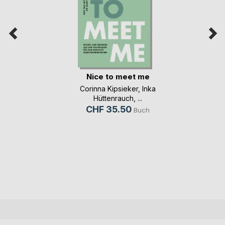
Nice to meet me
Corinna Kipsieker
,
Inka
Hüttenrauch
, ...
CHF 35.50
Buch