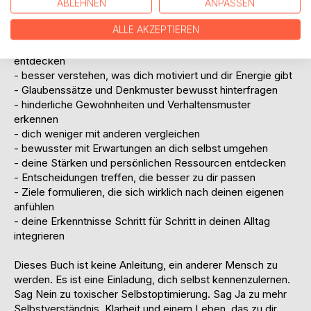
- 100% echt, erstellt ohne KI
ABLEHNEN
ANPASSEN
ALLE AKZEPTIEREN
MIT DIESEM BUCH KANNST DU:
- deine eigenen Werte, Bedürfnisse und Prioritäten
entdecken
- besser verstehen, was dich motiviert und dir Energie gibt
- Glaubenssätze und Denkmuster bewusst hinterfragen
- hinderliche Gewohnheiten und Verhaltensmuster
erkennen
- dich weniger mit anderen vergleichen
- bewusster mit Erwartungen an dich selbst umgehen
- deine Stärken und persönlichen Ressourcen entdecken
- Entscheidungen treffen, die besser zu dir passen
- Ziele formulieren, die sich wirklich nach deinen eigenen
anfühlen
- deine Erkenntnisse Schritt für Schritt in deinen Alltag
integrieren
Dieses Buch ist keine Anleitung, ein anderer Mensch zu
werden. Es ist eine Einladung, dich selbst kennenzulernen.
Sag Nein zu toxischer Selbstoptimierung. Sag Ja zu mehr
Selbstverständnis, Klarheit und einem Leben, das zu dir