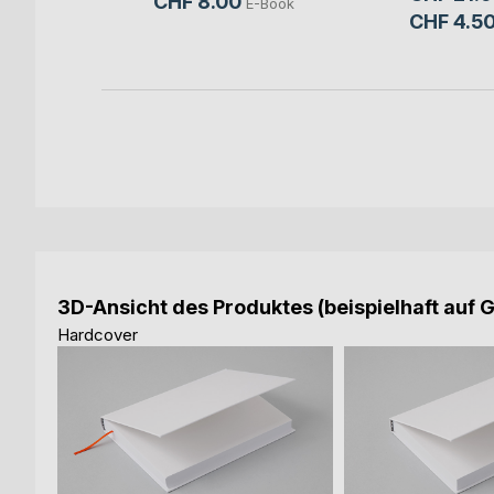
CHF 8.00
E-Book
CHF 4.5
-Book
3D-Ansicht des Produktes (beispielhaft auf 
Hardcover