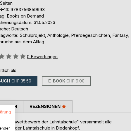
 Seiten
N-13: 9783756859993
lag: Books on Demand
cheinungsdatum: 31.05.2023
ache: Deutsch
lagworte: Schulprojekt, Anthologie, Pferdegeschichten, Fantasy,
brüche aus dem Alltag
ertung::
0
Bewertungen
ltlich als:
BUCH
CHF 35.50
E-BOOK
CHF 9.00
TIMMEN
REZENSIONEN
lärung
chichtenwettbewerb der Lahntalschule" versammelt alle
.
bewerb der Lahntalschule in Biedenkopf.
wenden