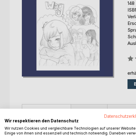
148
ISB
Ver
Ers
Spr
Sch
Aus
Bew
0%
erhä
BESCHREIBUNG
AUTOR/IN
PRESSES
Datenschutzerk
Wir respektieren den Datenschutz
"Nichts wie weg - die besten Texte aus dem Ges
Wir nutzen Cookies und vergleichbare Technologien auf unserer Website
Siegertexte aus dem gleichnamigen Literaturwett
Einige von ihnen sind essenziell und technisch notwendig. Daneben ver