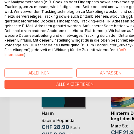
wir Analysemethoden (z. B. Cookies oder Fingerprints sowie serverseitig
Tracking), um zu messen, wie häufig unsere Seite besucht und wie sie ge
wird. Wir verwenden Trackingtechnologien zu Marketingzwecken und se
hierzu serverseitiges Tracking sowie auch Drittanbieter ein, wodurch ggf.
geräteübergreifend Cookies, Fingerprints, Tracking-Pixel, IP-Adressen s
WEITERE TITEL BEI
Bo
gehashte E-Mail-Adressen genutzt werden. Auf unserer Seite betten wir
Drittinhalte von anderen Anbietern ein (Video-Plattformen). Wir haben auf
weitere Datenverarbeitung und ein etwaiges Tracking durch den Drittanbi
keinen Einfluss. Mit deiner Einstellung willigst du in die oben beschriebe
Vorgänge ein. Du kannst deine Einwilligung (z. B. im Footer unter „Privacy-
Einstellungen“) jederzeit mit Wirkung für die Zukunft widerrufen. (
BoD-
Impressum
)
ABLEHNEN
ANPASSEN
ALLE AKZEPTIEREN
Harm
Hinterm D
r
liegt das
g
Sabine Popanda
Marc Stoll
ni
CHF 28.90
Buch
CHF 21.
Buch