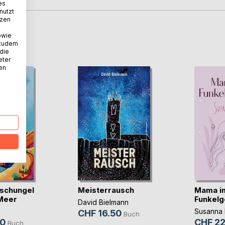
es
nutzt
tzen
owie
D
 zudem
 die
eter
nen
schungel
Meisterrausch
Mama i
 Meer
Funkelg
David Bielmann
Susanna 
CHF 16.50
Buch
90
CHF 22
Buch