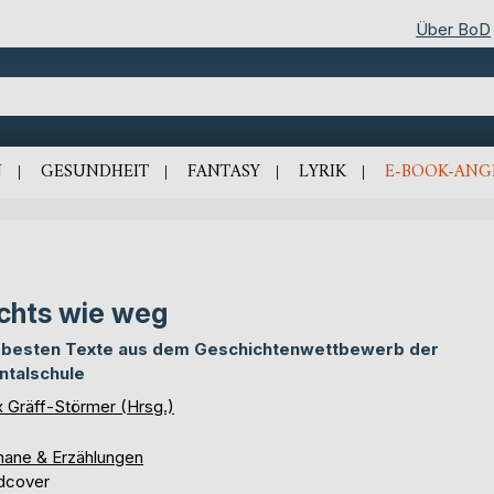
Über BoD
N
GESUNDHEIT
FANTASY
LYRIK
E-BOOK-ANG
chts wie weg
 besten Texte aus dem Geschichtenwettbewerb der
ntalschule
x Gräff-Störmer (Hrsg.)
ane & Erzählungen
dcover