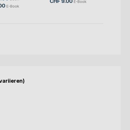
CHF 
CHF 9.00
E-Book
00
E-Book
variieren)