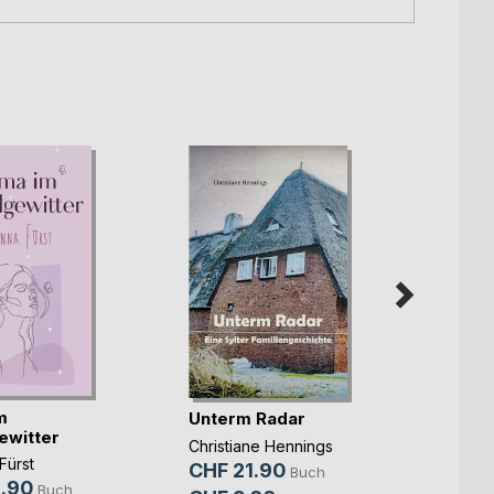
m
Die ka
Unterm Radar
ewitter
Benjam
Christiane Hennings
Fürst
CHF 
CHF 21.90
Buch
.90
Buch