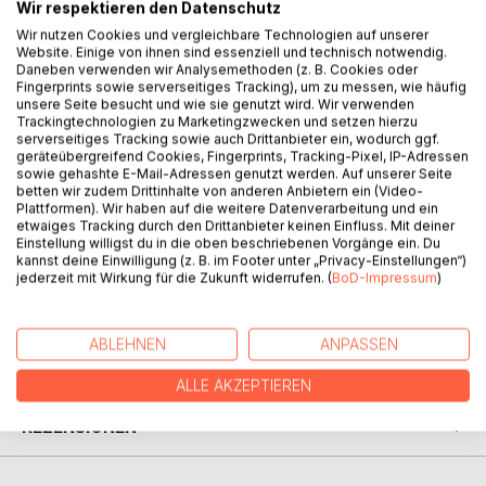
BESCHREIBUNG
Wir respektieren den Datenschutz
Wir nutzen Cookies und vergleichbare Technologien auf unserer
Website. Einige von ihnen sind essenziell und technisch notwendig.
Ein Schauspiel
Daneben verwenden wir Analysemethoden (z. B. Cookies oder
Fingerprints sowie serverseitiges Tracking), um zu messen, wie häufig
unsere Seite besucht und wie sie genutzt wird. Wir verwenden
in vier Teilen
Trackingtechnologien zu Marketingzwecken und setzen hierzu
serverseitiges Tracking sowie auch Drittanbieter ein, wodurch ggf.
(Einer Jahrtausendkonferenz, die von einem fiktiven
geräteübergreifend Cookies, Fingerprints, Tracking-Pixel, IP-Adressen
sowie gehashte E-Mail-Adressen genutzt werden. Auf unserer Seite
Bundespräsidenten eröffnet wird am 13. August 1998 in
betten wir zudem Drittinhalte von anderen Anbietern ein (Video-
Hannover.)
Plattformen). Wir haben auf die weitere Datenverarbeitung und ein
etwaiges Tracking durch den Drittanbieter keinen Einfluss. Mit deiner
Einstellung willigst du in die oben beschriebenen Vorgänge ein. Du
Und einem Nachwort
kannst deine Einwilligung (z. B. im Footer unter „Privacy-Einstellungen“)
jederzeit mit Wirkung für die Zukunft widerrufen. (
BoD-Impressum
)
AUTOR/IN
ABLEHNEN
ANPASSEN
PRESSESTIMMEN
ALLE AKZEPTIEREN
REZENSIONEN