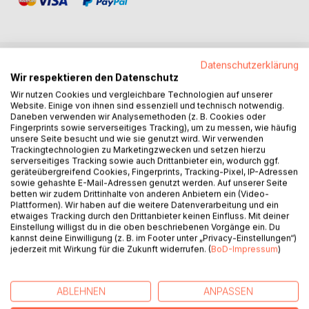
Datenschutzerklärung
BESCHREIBUNG
Wir respektieren den Datenschutz
Wir nutzen Cookies und vergleichbare Technologien auf unserer
Website. Einige von ihnen sind essenziell und technisch notwendig.
Heike Weber entbindet 1999 in einem Neunkircher
Daneben verwenden wir Analysemethoden (z. B. Cookies oder
Fingerprints sowie serverseitiges Tracking), um zu messen, wie häufig
Krankenhaus ein gesundes Mädchen. Aufgrund von
unsere Seite besucht und wie sie genutzt wird. Wir verwenden
Komplikationen nach der Geburt muss sie für zwei Tage auf
Trackingtechnologien zu Marketingzwecken und setzen hierzu
die Intensivstation verlegt werden. Als sie auf die
serverseitiges Tracking sowie auch Drittanbieter ein, wodurch ggf.
geräteübergreifend Cookies, Fingerprints, Tracking-Pixel, IP-Adressen
Säuglingsstation zurückkommt, erfährt sie, dass ihr Kind
sowie gehashte E-Mail-Adressen genutzt werden. Auf unserer Seite
zwischenzeitlich verstorben sei. Obwohl es keine
betten wir zudem Drittinhalte von anderen Anbietern ein (Video-
nachvollziehbaren Gründe für dieses tragische Ereignis gibt
Plattformen). Wir haben auf die weitere Datenverarbeitung und ein
etwaiges Tracking durch den Drittanbieter keinen Einfluss. Mit deiner
und sie intuitiv Zweifel daran plagen, versuchen sich die
Einstellung willigst du in die oben beschriebenen Vorgänge ein. Du
Eheleute mit diesem schweren Schicksalsschlag
kannst deine Einwilligung (z. B. im Footer unter „Privacy-Einstellungen“)
abzufinden. Als ihr Ehemann fünfundzwanzig Jahre danach
jederzeit mit Wirkung für die Zukunft widerrufen. (
BoD-Impressum
)
unerwartet stirbt, erreicht sie kurz nach seinem Tod eine
geheimnisvolle Nachricht von ihm, dass ihre Tochter noch
am Leben sei.
ABLEHNEN
ANPASSEN