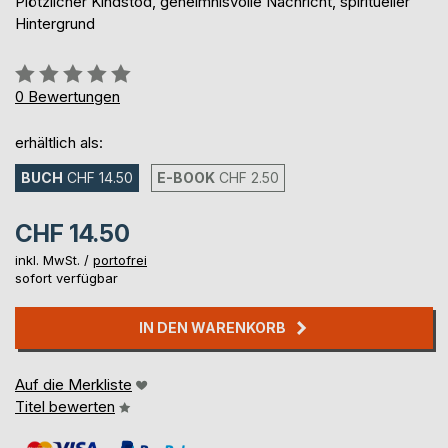
Plötzlicher Kindstod, geheimnisvolle Nachricht, spiritueller
Hintergrund
Bewertung::
0%
0
Bewertungen
erhältlich als:
BUCH
CHF 14.50
E-BOOK
CHF 2.50
CHF 14.50
inkl. MwSt. /
portofrei
sofort verfügbar
IN DEN WARENKORB
Auf die Merkliste
Titel bewerten