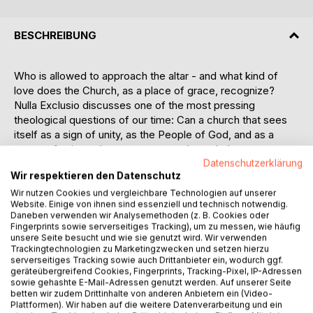
BESCHREIBUNG
Who is allowed to approach the altar - and what kind of
love does the Church, as a place of grace, recognize?
Nulla Exclusio discusses one of the most pressing
theological questions of our time: Can a church that sees
itself as a sign of unity, as the People of God, and as a
space of universal grace permanently exclude same-sex
couples from the sacramental recognition of their love
Datenschutzerklärung
Wir respektieren den Datenschutz
before the altar?
As long as the Church ties marriage to gender,
Wir nutzen Cookies und vergleichbare Technologien auf unserer
Website. Einige von ihnen sind essenziell und technisch notwendig.
reproductive logic, and biological compatibility, it moves
Daneben verwenden wir Analysemethoden (z. B. Cookies oder
closer to a eugenic logic of selection than it realizes. Nulla
Fingerprints sowie serverseitiges Tracking), um zu messen, wie häufig
Exclusio lays bare this tension, challenges it, and asks the
unsere Seite besucht und wie sie genutzt wird. Wir verwenden
Trackingtechnologien zu Marketingzwecken und setzen hierzu
clergy to take a stand on the question of marriage: Does
serverseitiges Tracking sowie auch Drittanbieter ein, wodurch ggf.
the Church bear witness to grace - or does it engage in an
geräteübergreifend Cookies, Fingerprints, Tracking-Pixel, IP-Adressen
implicit selection of human love stories by biologically pre-
sowie gehashte E-Mail-Adressen genutzt werden. Auf unserer Seite
betten wir zudem Drittinhalte von anderen Anbietern ein (Video-
screening membership? Where this occurs, the Gospel is
Plattformen). Wir haben auf die weitere Datenverarbeitung und ein
no longer at the center, but rather a mindset of selection.