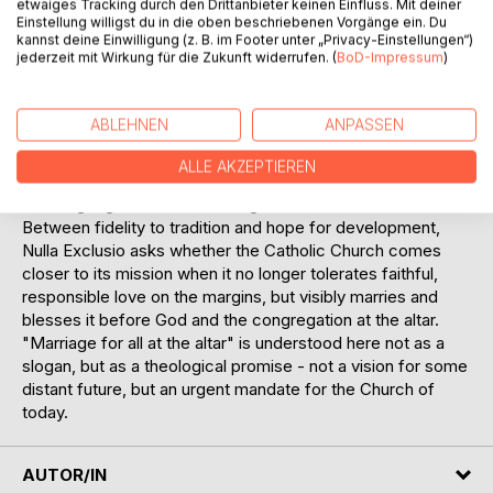
etwaiges Tracking durch den Drittanbieter keinen Einfluss. Mit deiner
Drawing on the Second Vatican Council, Scripture, tradition,
Einstellung willigst du in die oben beschriebenen Vorgänge ein. Du
kannst deine Einwilligung (z. B. im Footer unter „Privacy-Einstellungen“)
natural law, sacramental theology, and canon law, this book
jederzeit mit Wirkung für die Zukunft widerrufen. (
BoD-Impressum
)
unfolds a vision grounded in Catholic thought: opening
marriage at the altar to all the baptized does not appear as
a novelty or a break with the faith, but as a timely
ABLEHNEN
ANPASSEN
deepening of the Gospel's own sources. In doing so, the
current state of Church teaching is taken seriously-
ALLE AKZEPTIEREN
precisely to make visible its internal tensions and the
resulting urgent need for change.
Between fidelity to tradition and hope for development,
Nulla Exclusio asks whether the Catholic Church comes
closer to its mission when it no longer tolerates faithful,
responsible love on the margins, but visibly marries and
blesses it before God and the congregation at the altar.
"Marriage for all at the altar" is understood here not as a
slogan, but as a theological promise - not a vision for some
distant future, but an urgent mandate for the Church of
today.
AUTOR/IN