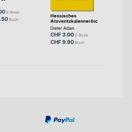
00
E-Book
Hessisches
.50
Buch
Atzventzkalennerbichelche
Mein
Fastn
Dieter Adam
CHF 3.00
Walter
E-Book
CHF 
CHF 9.90
Buch
CHF 