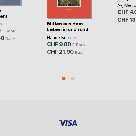
Av
,
Me
, ...
e
CHF 4.
ten!
CHF 13
Mitten aus dem
rz
Leben in und rund
0
E-Book
u(...)
50
Hanne Briesch
Buch
CHF 9.00
E-Book
CHF 21.90
Buch