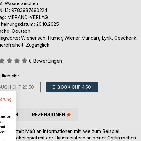
: Wasserzeichen
N-13: 9783987490224
lag: MERANO-VERLAG
cheinungsdatum: 20.10.2025
ache: Deutsch
lagworte: Wienerisch, Humor, Wiener Mundart, Lyrik, Geschenk
ierefreiheit: Zugänglich
ertung::
0
Bewertungen
ltlich als:
BUCH
CHF 28.50
E-BOOK
CHF 4.50
lärung
.
TIMMEN
REZENSIONEN
wenden
es
nutzt
n gerüttelt Maß an Informationen mit, wie zum Beispiel:
tzen
m Zwischenspiel mit der Hausmeisterin an seiner Gattin rächen