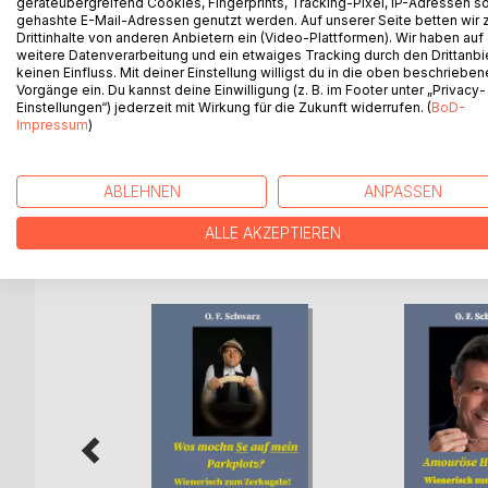
geräteübergreifend Cookies, Fingerprints, Tracking-Pixel, IP-Adressen s
kann?
gehashte E-Mail-Adressen genutzt werden. Auf unserer Seite betten wir
Und wer nicht in die Kirche geht, der hat es schw
Drittinhalte von anderen Anbietern ein (Video-Plattformen). Wir haben auf
weitere Datenverarbeitung und ein etwaiges Tracking durch den Drittanbi
Oder kann man eine durch die russische Masseu
keinen Einfluss. Mit deiner Einstellung willigst du in die oben beschriebe
Was hat ein Zahnarzt denn zu tun, wenn da im Mund
Vorgänge ein. Du kannst deine Einwilligung (z. B. im Footer unter „Privacy-
Wie endet ein Telefonat mit London, wenn die ei
Einstellungen“) jederzeit mit Wirkung für die Zukunft widerrufen. (
BoD-
Mit welchen Wehwehchen kehrt man von einer Kur
Impressum
)
Solches und einiges mehr erwartet Sie in diesem 
ABLEHNEN
ANPASSEN
ALLE AKZEPTIEREN
WEITERE TITEL BEI
Bo