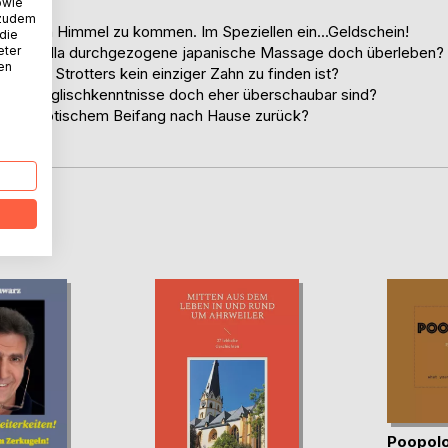
owie
 zudem
er, in den Himmel zu kommen. Im Speziellen ein...Geldschein!
 die
eter
se Ludmilla durchgezogene japanische Massage doch überleben?
nen
 eines Strotters kein einziger Zahn zu finden ist?
genen Englischkenntnisse doch eher überschaubar sind?
 mit erotischem Beifang nach Hause zurück?
Buch!
D
Poopol