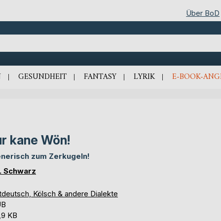
Über BoD
N
GESUNDHEIT
FANTASY
LYRIK
E-BOOK-ANG
r kane Wön!
nerisch zum Zerkugeln!
F. Schwarz
ttdeutsch, Kölsch & andere Dialekte
UB
,9 KB