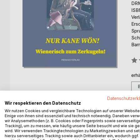
DRM
ISB
Ver
Ers
Spr
Sch
Barr
Bew
0%
erhä
Datenschutzerk
Wir respektieren den Datenschutz
Wir nutzen Cookies und vergleichbare Technologien auf unserer Website
BESCHREIBUNG
AUTOR/IN
PRESSES
Einige von ihnen sind essenziell und technisch notwendig. Daneben ver
wir Analysemethoden (z. B. Cookies oder Fingerprints sowie serverseitig
Tracking), um zu messen, wie häufig unsere Seite besucht und wie sie ge
Wienerisch zum Zerkugeln: da kriegen Sie schon ei
wird. Wir verwenden Trackingtechnologien zu Marketingzwecken und se
hierzu serverseitiges Tracking sowie auch Drittanbieter ein, wodurch ggf.
Ob sich ein betrogener Ehemann via anstrengende