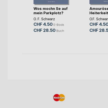
Wos mochn Se auf
Amourös
mein Parkplotz?
Heiterkei
nd
O. F. Schwarz
O.F. Schwa
ieren
CHF 4.50
CHF 4.5
E-Book
pjan
CHF 28.50
CHF 28.
Buch
Buch