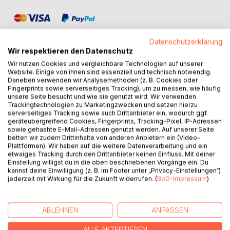
Datenschutzerklärung
Wir respektieren den Datenschutz
Wir nutzen Cookies und vergleichbare Technologien auf unserer
Website. Einige von ihnen sind essenziell und technisch notwendig.
BESCHREIBUNG
Daneben verwenden wir Analysemethoden (z. B. Cookies oder
Fingerprints sowie serverseitiges Tracking), um zu messen, wie häufig
unsere Seite besucht und wie sie genutzt wird. Wir verwenden
Dieses Buch erklärt nicht, wie du besser kommunizierst. Es
Trackingtechnologien zu Marketingzwecken und setzen hierzu
serverseitiges Tracking sowie auch Drittanbieter ein, wodurch ggf.
zeigt, warum Kommunikation im Beruf oft gegen dich
geräteübergreifend Cookies, Fingerprints, Tracking-Pixel, IP-Adressen
arbeitet, selbst dann, wenn du alles richtig machst.
sowie gehashte E-Mail-Adressen genutzt werden. Auf unserer Seite
betten wir zudem Drittinhalte von anderen Anbietern ein (Video-
Plattformen). Wir haben auf die weitere Datenverarbeitung und ein
Warum Klarheit angreifbar machen kann. Warum
etwaiges Tracking durch den Drittanbieter keinen Einfluss. Mit deiner
Beziehungspflege zur Haftung wird. Warum Kompetenz
Einstellung willigst du in die oben beschriebenen Vorgänge ein. Du
nicht automatisch schützt.
kannst deine Einwilligung (z. B. im Footer unter „Privacy-Einstellungen“)
jederzeit mit Wirkung für die Zukunft widerrufen. (
BoD-Impressum
)
Es richtet sich an Frauen, die Verantwortung tragen,
Orientierung geben und dennoch zu oft den Preis dafür
ABLEHNEN
ANPASSEN
zahlen. Es macht sichtbar, was Organisationen
unausgesprochen bewerten: Status, Rahmen und Position.
ALLE AKZEPTIEREN