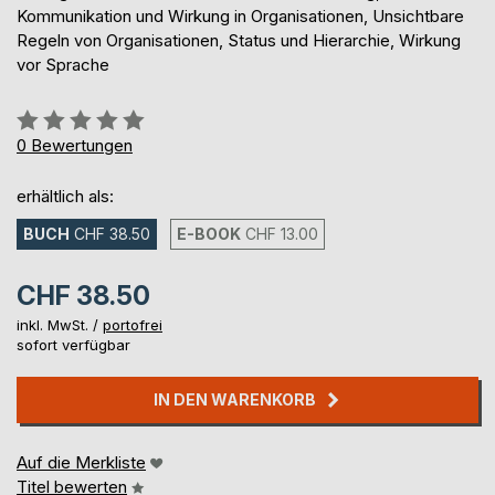
Kommunikation und Wirkung in Organisationen, Unsichtbare
Regeln von Organisationen, Status und Hierarchie, Wirkung
vor Sprache
Bewertung::
0%
0
Bewertungen
erhältlich als:
BUCH
CHF 38.50
E-BOOK
CHF 13.00
CHF 38.50
inkl. MwSt. /
portofrei
sofort verfügbar
IN DEN WARENKORB
Auf die Merkliste
Titel bewerten