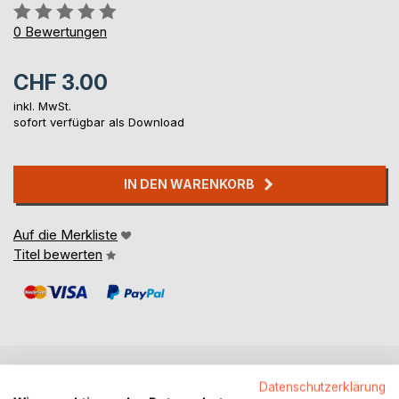
Bewertung::
0%
0
Bewertungen
CHF 3.00
inkl. MwSt.
sofort verfügbar als Download
IN DEN WARENKORB
Auf die Merkliste
Titel bewerten
Datenschutzerklärung
BESCHREIBUNG