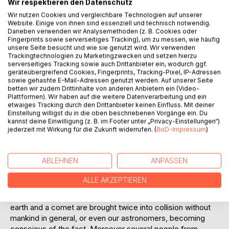
Wir respektieren den Datenschutz
Wir nutzen Cookies und vergleichbare Technologien auf unserer
Website. Einige von ihnen sind essenziell und technisch notwendig.
Among so many effective and artistic tales, it is difficult to
Daneben verwenden wir Analysemethoden (z. B. Cookies oder
give a preference to one over all the rest. Yet, certainly,
Fingerprints sowie serverseitiges Tracking), um zu messen, wie häufig
even amid Verne's remarkable works, his "Off on a Comet"
unsere Seite besucht und wie sie genutzt wird. Wir verwenden
Trackingtechnologien zu Marketingzwecken und setzen hierzu
must be given high rank. Perhaps this story will be
serverseitiges Tracking sowie auch Drittanbieter ein, wodurch ggf.
remembered when even "Round the World in Eighty Days"
geräteübergreifend Cookies, Fingerprints, Tracking-Pixel, IP-Adressen
and "Michael Strogoff" have been obliterated by centuries
sowie gehashte E-Mail-Adressen genutzt werden. Auf unserer Seite
of time. At least, of the many books since written upon the
betten wir zudem Drittinhalte von anderen Anbietern ein (Video-
Plattformen). Wir haben auf die weitere Datenverarbeitung und ein
same theme as Verne's, no one has yet succeeded in
etwaiges Tracking durch den Drittanbieter keinen Einfluss. Mit deiner
equaling or even approaching it.
Einstellung willigst du in die oben beschriebenen Vorgänge ein. Du
In one way "Off on a Comet" shows a marked contrast to
kannst deine Einwilligung (z. B. im Footer unter „Privacy-Einstellungen“)
jederzeit mit Wirkung für die Zukunft widerrufen. (
BoD-Impressum
)
Verne's earlier books. Not only does it invade a region
more remote than even the "Trip to the Moon," but the
author here abandons his usual scrupulously scientific
ABLEHNEN
ANPASSEN
attitude. In order that he may escort us through the depths
of immeasurable space, show us what astronomy really
ALLE AKZEPTIEREN
knows of conditions there and upon the other planets,
Verne asks us to accept a situation frankly impossible. The
earth and a comet are brought twice into collision without
mankind in general, or even our astronomers, becoming
conscious of the fact. Moreover several people from