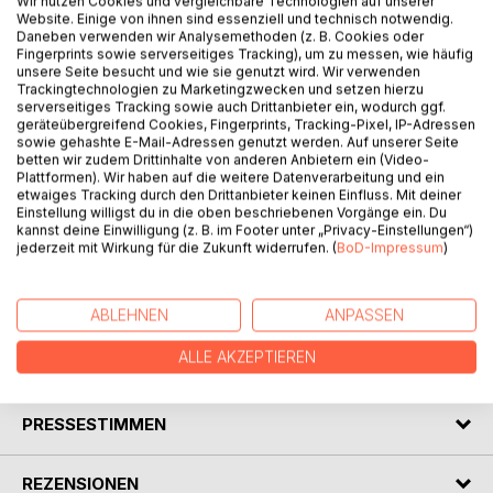
Wir nutzen Cookies und vergleichbare Technologien auf unserer
Website. Einige von ihnen sind essenziell und technisch notwendig.
BESCHREIBUNG
Daneben verwenden wir Analysemethoden (z. B. Cookies oder
Fingerprints sowie serverseitiges Tracking), um zu messen, wie häufig
unsere Seite besucht und wie sie genutzt wird. Wir verwenden
Trackingtechnologien zu Marketingzwecken und setzen hierzu
Ordnung wurde bis anhin nur in bestimmten
serverseitiges Tracking sowie auch Drittanbieter ein, wodurch ggf.
Wissensgebieten
geräteübergreifend Cookies, Fingerprints, Tracking-Pixel, IP-Adressen
definiert und angewendet. In Ergänzung dazu wird hier ein
sowie gehashte E-Mail-Adressen genutzt werden. Auf unserer Seite
betten wir zudem Drittinhalte von anderen Anbietern ein (Video-
einfaches, allgemeines Modell der Ordnung beschrieben.
Plattformen). Wir haben auf die weitere Datenverarbeitung und ein
Es ist nachvollziehbar und sorgfältig hergeleitet, Ursachen
etwaiges Tracking durch den Drittanbieter keinen Einfluss. Mit deiner
und Wirkungen eingeschlossen. Beispiele aus Natur,
Einstellung willigst du in die oben beschriebenen Vorgänge ein. Du
kannst deine Einwilligung (z. B. im Footer unter „Privacy-Einstellungen“)
Technik und Gesellschaft machen die Zusammenhänge
jederzeit mit Wirkung für die Zukunft widerrufen. (
BoD-Impressum
)
verständlich. Grundlage des Ganzen bildet ein allgemeines
Konzept der Selektion.
Weitere Informationen unter www.nanoedition.ch
ABLEHNEN
ANPASSEN
ALLE AKZEPTIEREN
AUTOR/IN
PRESSESTIMMEN
REZENSIONEN