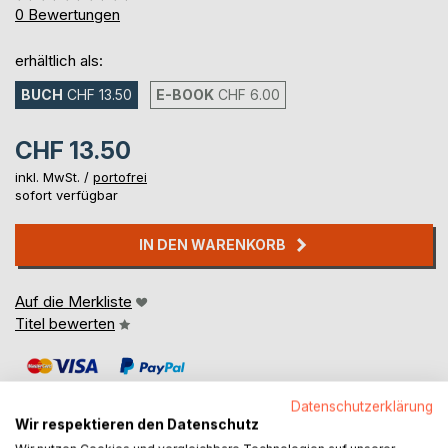
0%
0
Bewertungen
erhältlich als:
BUCH
CHF 13.50
E-BOOK
CHF 6.00
CHF 13.50
inkl. MwSt. /
portofrei
sofort verfügbar
IN DEN WARENKORB
Auf die Merkliste
Titel bewerten
Datenschutzerklärung
Wir respektieren den Datenschutz