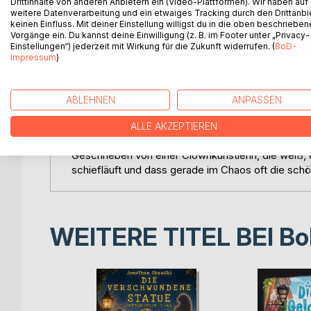
Drittinhalte von anderen Anbietern ein (Video-Plattformen). Wir haben auf
Einzigartige Charaktere. Die Hamwas mit ihrer dr
weitere Datenverarbeitung und ein etwaiges Tracking durch den Drittanbi
Lieblingsbegleitern.
keinen Einfluss. Mit deiner Einstellung willigst du in die oben beschriebe
Vorgänge ein. Du kannst deine Einwilligung (z. B. im Footer unter „Privacy-
Wichtige Botschaften. Eine Geschichte über Selb
Einstellungen“) jederzeit mit Wirkung für die Zukunft widerrufen. (
BoD-
Zusammenhalt in Familie und Freundschaft.
Impressum
)
Eine atmosphärische Welt. Von der Clownschule b
Humor für Groß und Klein. Witzige Dialoge, ch
Schmunzeln bringen.
ABLEHNEN
ANPASSEN
Eine liebevolle Geschichte zum Vorlesen, Mitfieb
ALLE AKZEPTIEREN
glauben, und Erwachsene, die längst ahnen, dass 
Geschrieben von einer Clownkünstlerin, die weiß,
schiefläuft und dass gerade im Chaos oft die sch
WEITERE TITEL BEI
Bo