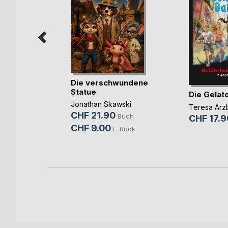
Die verschwundene
Statue
der
Die Gelat
 Schatz
Jonathan Skawski
Teresa Arz
CHF 21.90
ld
Buch
CHF 17.9
CHF 9.00
Buch
E-Book
-Book