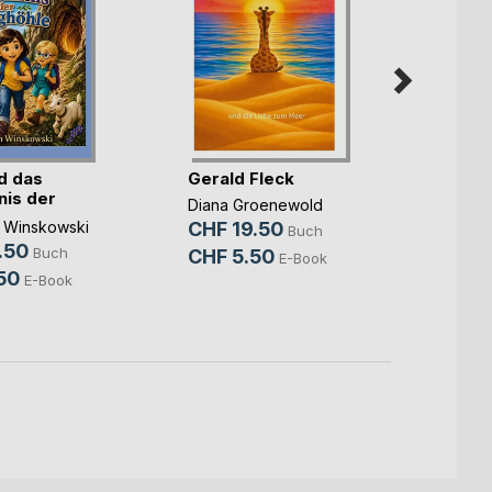
d das
Gerald Fleck
Fluch
is der
Schro
Diana Groenewold
le
Mirjam 
 Winskowski
CHF 19.50
Buch
CHF 
.50
Buch
CHF 5.50
E-Book
CHF 
50
E-Book