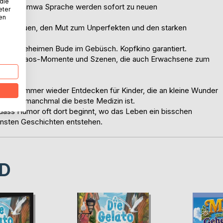
 die
olligen Hamwa Sprache werden sofort zu neuen
eter
nen
stvertrauen, den Mut zum Unperfekten und den starken
is zur geheimen Bude im Gebüsch. Kopfkino garantiert.
armante Chaos-Momente und Szenen, die auch Erwachsene zum
ern und immer wieder Entdecken für Kinder, die an kleine Wunder
Lachen manchmal die beste Medizin ist.
 dass Humor oft dort beginnt, wo das Leben ein bisschen
önsten Geschichten entstehen.
D