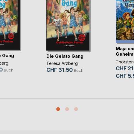
Maja un
Geheimn
o Gang
Die Gelato Gang
Berghöh
Thorsten
berg
Teresa Arzberg
CHF 21
0
CHF 31.50
Buch
Buch
CHF 5.