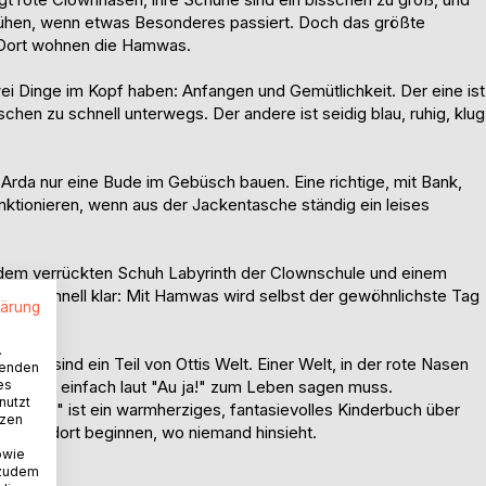
lühen, wenn etwas Besonderes passiert. Doch das größte
: Dort wohnen die Hamwas.
wei Dinge im Kopf haben: Anfangen und Gemütlichkeit. Der eine ist
schen zu schnell unterwegs. Der andere ist seidig blau, ruhig, klug
 Arda nur eine Bude im Gebüsch bauen. Eine richtige, mit Bank,
ktionieren, wenn aus der Jackentasche ständig ein leises
 dem verrückten Schuh Labyrinth der Clownschule und einem
wird schnell klar: Mit Hamwas wird selbst der gewöhnlichste Tag
lärung
.
 Sie sind ein Teil von Ottis Welt. Einer Welt, in der rote Nasen
wenden
es
anchmal einfach laut "Au ja!" zum Leben sagen muss.
nutzt
familie" ist ein warmherziges, fantasievolles Kinderbuch über
tzen
 genau dort beginnen, wo niemand hinsieht.
owie
 zudem