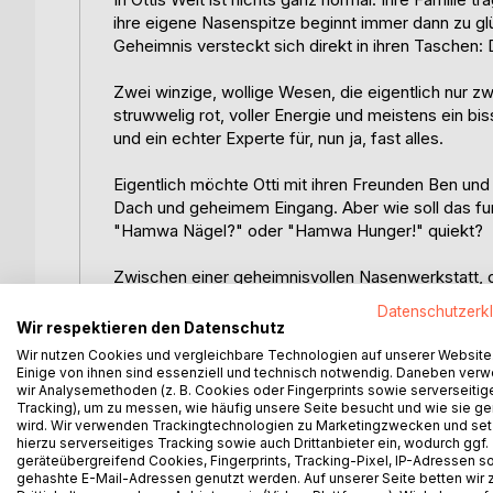
ihre eigene Nasenspitze beginnt immer dann zu g
Geheimnis versteckt sich direkt in ihren Taschen
Zwei winzige, wollige Wesen, die eigentlich nur z
struwwelig rot, voller Energie und meistens ein bis
und ein echter Experte für, nun ja, fast alles.
Eigentlich möchte Otti mit ihren Freunden Ben und
Dach und geheimem Eingang. Aber wie soll das fun
"Hamwa Nägel?" oder "Hamwa Hunger!" quiekt?
Zwischen einer geheimnisvollen Nasenwerkstatt,
ziemlich riskanten Einsatz am Seifenblasen-Regal 
Datenschutzerk
zu einem kleinen Abenteuer.
Wir respektieren den Datenschutz
Wir nutzen Cookies und vergleichbare Technologien auf unserer Website
Doch die Hamwas sind mehr als nur freche Begleiter.
Einige von ihnen sind essenziell und technisch notwendig. Daneben ver
wir Analysemethoden (z. B. Cookies oder Fingerprints sowie serverseitig
glühen, schiefe Bänke die besten sind und man m
Tracking), um zu messen, wie häufig unsere Seite besucht und wie sie ge
"Otti und die Hamwas. Eine ziemlich normale Clown
wird. Wir verwenden Trackingtechnologien zu Marketingzwecken und se
Freundschaft, Mut und die kleinen Wunder, die oft
hierzu serverseitiges Tracking sowie auch Drittanbieter ein, wodurch ggf.
geräteübergreifend Cookies, Fingerprints, Tracking-Pixel, IP-Adressen s
gehashte E-Mail-Adressen genutzt werden. Auf unserer Seite betten wir
Dieses Buch bietet: