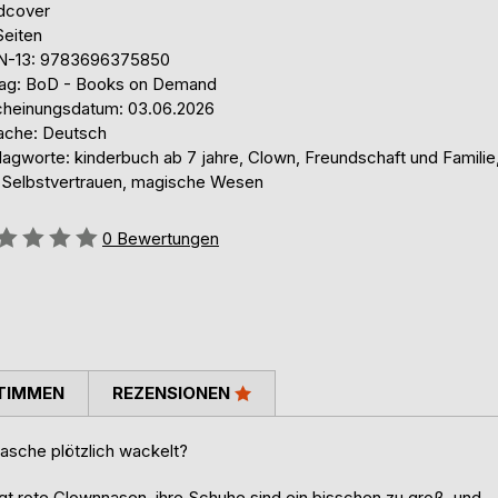
dcover
Seiten
N-13: 9783696375850
lag: BoD - Books on Demand
cheinungsdatum: 03.06.2026
ache: Deutsch
lagworte: kinderbuch ab 7 jahre, Clown, Freundschaft und Familie
 Selbstvertrauen, magische Wesen
ertung::
0
Bewertungen
TIMMEN
REZENSIONEN
asche plötzlich wackelt?
trägt rote Clownnasen, ihre Schuhe sind ein bisschen zu groß, und