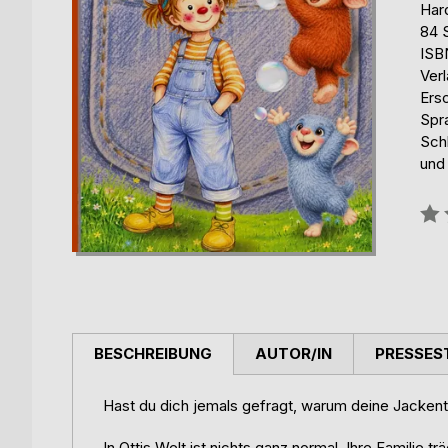
Har
84 
ISB
Ver
Ers
Spr
Sch
und
Bew
0%
BESCHREIBUNG
AUTOR/IN
PRESSES
Hast du dich jemals gefragt, warum deine Jackent
In Ottis Welt ist nichts ganz normal. Ihre Familie 