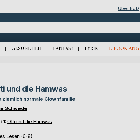
Über BoD
N
GESUNDHEIT
FANTASY
LYRIK
E-BOOK-ANG
ti und die Hamwas
e ziemlich normale Clownfamilie
ne Schwede
d 1:
Otti und die Hamwas
tes Lesen (6-8)