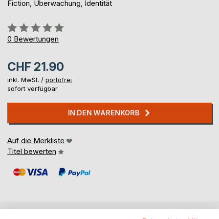
Fiction, Überwachung, Identität
Bewertung::
0%
0
Bewertungen
CHF 21.90
inkl. MwSt. /
portofrei
sofort verfügbar
IN DEN WARENKORB
Auf die Merkliste
Titel bewerten