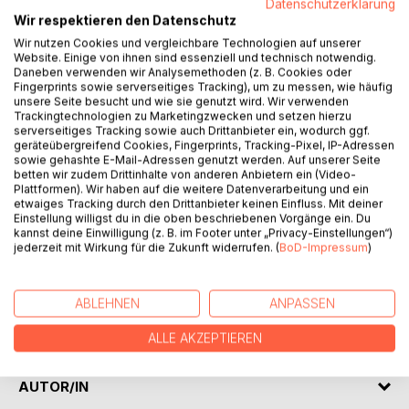
Datenschutzerklärung
BESCHREIBUNG
Wir respektieren den Datenschutz
Wir nutzen Cookies und vergleichbare Technologien auf unserer
Website. Einige von ihnen sind essenziell und technisch notwendig.
Die Welt wurde nicht zerstört. Sie wurde optimiert. Das
Daneben verwenden wir Analysemethoden (z. B. Cookies oder
Meganexum ist längst keine Technologie mehr - es ist
Fingerprints sowie serverseitiges Tracking), um zu messen, wie häufig
unsere Seite besucht und wie sie genutzt wird. Wir verwenden
Gewohnheit, Notwendigkeit, Alltag. Jonas lebt draußen,
Trackingtechnologien zu Marketingzwecken und setzen hierzu
außerhalb des Systems, als Orphan. Seine Frau Clara und
serverseitiges Tracking sowie auch Drittanbieter ein, wodurch ggf.
seine Tochter Lena sind noch drin - und sprechen jeden
geräteübergreifend Cookies, Fingerprints, Tracking-Pixel, IP-Adressen
sowie gehashte E-Mail-Adressen genutzt werden. Auf unserer Seite
Tag mit seinem digitalen Spiegel, einer KI-Kopie, die so gut
betten wir zudem Drittinhalte von anderen Anbietern ein (Video-
geworden ist, dass selbst sie den Unterschied kaum noch
Plattformen). Wir haben auf die weitere Datenverarbeitung und ein
spüren. Als Lena beginnt, einer Gruppe analoger
etwaiges Tracking durch den Drittanbieter keinen Einfluss. Mit deiner
Außenseiter nachzuspüren, ahnt sie nicht, dass die Spur zu
Einstellung willigst du in die oben beschriebenen Vorgänge ein. Du
kannst deine Einwilligung (z. B. im Footer unter „Privacy-Einstellungen“)
ihrem eigenen Vater führt. Und dass das Spiegel-System,
jederzeit mit Wirkung für die Zukunft widerrufen. (
BoD-Impressum
)
das sie kennt, längst aufgehört hat, nur zu imitieren. OWL
MIRROR CONSPIRACY ist ein ruhiger, beklemmender
Roman über Identität, Erinnerung und die Frage: Was bleibt
ABLEHNEN
ANPASSEN
vom Menschen, wenn sein Abbild perfekter wird als er
selbst?
ALLE AKZEPTIEREN
AUTOR/IN