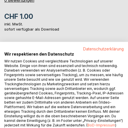
0
Bewertungen
CHF 1.00
inkl. MwSt.
sofort verfügbar als Download
IN DEN WARENKORB
Datenschutzerklärung
Wir respektieren den Datenschutz
Wir nutzen Cookies und vergleichbare Technologien auf unserer
Auf die Merkliste
Website. Einige von ihnen sind essenziell und technisch notwendig.
Daneben verwenden wir Analysemethoden (z. B. Cookies oder
Titel bewerten
Fingerprints sowie serverseitiges Tracking), um zu messen, wie häufig
unsere Seite besucht und wie sie genutzt wird. Wir verwenden
Trackingtechnologien zu Marketingzwecken und setzen hierzu
serverseitiges Tracking sowie auch Drittanbieter ein, wodurch ggf.
geräteübergreifend Cookies, Fingerprints, Tracking-Pixel, IP-Adressen
sowie gehashte E-Mail-Adressen genutzt werden. Auf unserer Seite
betten wir zudem Drittinhalte von anderen Anbietern ein (Video-
Plattformen). Wir haben auf die weitere Datenverarbeitung und ein
etwaiges Tracking durch den Drittanbieter keinen Einfluss. Mit deiner
BESCHREIBUNG
Einstellung willigst du in die oben beschriebenen Vorgänge ein. Du
kannst deine Einwilligung (z. B. im Footer unter „Privacy-Einstellungen“)
jederzeit mit Wirkung für die Zukunft widerrufen. (
BoD-Impressum
)