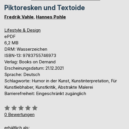
Piktoresken und Textoide
Fredrik Vahle
,
Hannes Pohle
Lifestyle & Design
ePDF
6,2 MB
DRM: Wasserzeichen
ISBN-13: 9783755746973
Verlag: Books on Demand
Erscheinungsdatum: 21.12.2021
Sprache: Deutsch
Schlagworte: Humor in der Kunst, Kunstinterpretation, Für
Kunstliebhaber, Kunstkritik, Abstrakte Malerei
Barrierefreiheit: Eingeschränkt zugänglich
Bewertung::
0%
0
Bewertungen
erhältlich als: