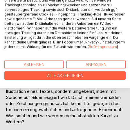
unsere Seite besucht und wie sie genutzt wird. Wir verwenden
Trackingtechnologien zu Marketingzwecken und setzen hierzu
serverseitiges Tracking sowie auch Drittanbieter ein, wodurch ggf.
Liedermacher Fredrik Vahle: Tag für Tag kam so ein Bild
geräteübergreifend Cookies, Fingerprints, Tracking-Pixel, IP-Adressen
aus dem Odenwald zu mir, und ich saß davor wie der Ochs
sowie gehashte E-Mail-Adressen genutzt werden. Auf unserer Seite
betten wir zudem Drittinhalte von anderen Anbietern ein (Video-
vorm Berg. Schmerzlich wurde mir bewusst: Bilder können
Plattformen). Wir haben auf die weitere Datenverarbeitung und ein
wie Koans sein. Normales verstehen ist einfach nicht
etwaiges Tracking durch den Drittanbieter keinen Einfluss. Mit deiner
möglich. Also ging ich auf Distanz und in die Leere. Da
Einstellung willigst du in die oben beschriebenen Vorgänge ein. Du
kamen doch wie aus dem Nichts nach geraumer Zeit
kannst deine Einwilligung (z. B. im Footer unter „Privacy-Einstellungen“)
jederzeit mit Wirkung für die Zukunft widerrufen. (
BoD-Impressum
)
Vorstel­lungen und Worte. Also weg von den Bildern und
dann wieder in sie hinein. Keine Brücke, sondern ein
Schmetterlingsflug zwischen Bild und Wort.
ABLEHNEN
ANPASSEN
Maler Hannes Pohle: Mit Fredrik Vahle beschließe ich eines
ALLE AKZEPTIEREN
Tages, zwischen Bild und Text eine besondere Verbindung
zu schaffen. Und zwar nicht auf die übliche Weise als
Illustration eines Textes, sondern umgekehrt, indem mit
Sprache auf Bilder reagiert wird. Da ich meinen Gemälden
oder Zeichnungen grund­sätzlich keine Titel gebe, ist dies
für mich ein ungewöhnliches und aufregendes Experiment:
Was sieht er und wie werden meine abstrakten Kürzel zu
Wörtern?