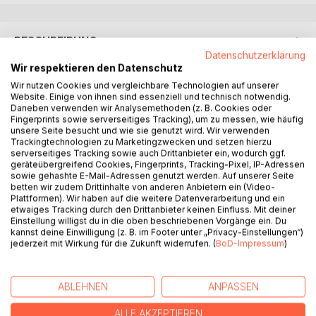
BESCHREIBUNG
Datenschutzerklärung
Wir respektieren den Datenschutz
Nach einer wahren Geschichte.
Wir nutzen Cookies und vergleichbare Technologien auf unserer
Wir schreiben das Jahr 2025. Und wir schreiben das Jahr
Website. Einige von ihnen sind essenziell und technisch notwendig.
Daneben verwenden wir Analysemethoden (z. B. Cookies oder
1945. Gelingt es, in der Gegenwart ein Verbrechen
Fingerprints sowie serverseitiges Tracking), um zu messen, wie häufig
aufzuklären, das weit zurück in der Vergangenheit
unsere Seite besucht und wie sie genutzt wird. Wir verwenden
begangen wurde?
Trackingtechnologien zu Marketingzwecken und setzen hierzu
serverseitiges Tracking sowie auch Drittanbieter ein, wodurch ggf.
Als auf einem Flohmarkt im ostfriesischen Moordorf eine
geräteübergreifend Cookies, Fingerprints, Tracking-Pixel, IP-Adressen
filigrane Brosche auftaucht, ahnt zunächst niemand, dass
sowie gehashte E-Mail-Adressen genutzt werden. Auf unserer Seite
sie einst Teil eines ostpreußischen Familienschatzes war.
betten wir zudem Drittinhalte von anderen Anbietern ein (Video-
1945 verloren gegangen auf der Flucht vor der
Plattformen). Wir haben auf die weitere Datenverarbeitung und ein
etwaiges Tracking durch den Drittanbieter keinen Einfluss. Mit deiner
heranrückenden Roten Armee, wurde sie noch am selben
Einstellung willigst du in die oben beschriebenen Vorgänge ein. Du
Tag gefunden von dem 10jährigen Klaus Oldinski, der sie zu
kannst deine Einwilligung (z. B. im Footer unter „Privacy-Einstellungen“)
seinem persönlichen Schatz erklärte.
jederzeit mit Wirkung für die Zukunft widerrufen. (
BoD-Impressum
)
Schmuckexperte Franziskus Weerts erkennt den Wert der
Brosche sofort. Gemeinsam mit seiner Tante, der
ABLEHNEN
ANPASSEN
scharfzüngigen Journalistin Hilke Wibben, begibt er sich
auf Spurensuche, die sie tief in die Wirren der ersten
ALLE AKZEPTIEREN