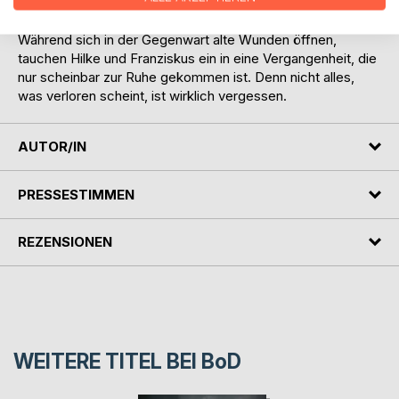
Nachkriegsjahre führt, dorthin, wo Verrat und Verlust die
Geschichte von Klaus für immer geprägt haben.
Während sich in der Gegenwart alte Wunden öffnen,
tauchen Hilke und Franziskus ein in eine Vergangenheit, die
nur scheinbar zur Ruhe gekommen ist. Denn nicht alles,
was verloren scheint, ist wirklich vergessen.
AUTOR/IN
PRESSESTIMMEN
REZENSIONEN
WEITERE TITEL BEI
BoD