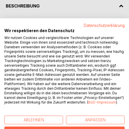
BESCHREIBUNG
Die Rattengemeinschaft hat ein Problem: immer zu wenig
Datenschutzerklärung
Futter und häufig knurrende Mägen. Doch zum Glück gibt
Wir respektieren den Datenschutz
es den Hamster Nugget, einen wahren Meister der
Wir nutzen Cookies und vergleichbare Technologien auf unserer
Sparsamkeit. Er zeigt der kleinen, neugierigen Ratte Poppy,
Website. Einige von ihnen sind essenziell und technisch notwendig.
die immer auf der Suche nach Abenteuern ist, wie man
Daneben verwenden wir Analysemethoden (z. B. Cookies oder
Fingerprints sowie serverseitiges Tracking), um zu messen, wie häufig
spart: indem man nämlich nicht gleich alle Nüsse und
unsere Seite besucht und wie sie genutzt wird. Wir verwenden
Samen verputzt, sondern sie aufbewahrt, damit man immer
Trackingtechnologien zu Marketingzwecken und setzen hierzu
genug zu essen hat.
serverseitiges Tracking sowie auch Drittanbieter ein, wodurch ggf.
geräteübergreifend Cookies, Fingerprints, Tracking-Pixel, IP-Adressen
sowie gehashte E-Mail-Adressen genutzt werden. Auf unserer Seite
Es ist eine süße, unterhaltsame, ja herzerwärmende
betten wir zudem Drittinhalte von anderen Anbietern ein (Video-
Geschichte, mit der Eltern ihren Kindern auf liebevolle
Plattformen). Wir haben auf die weitere Datenverarbeitung und ein
etwaiges Tracking durch den Drittanbieter keinen Einfluss. Mit deiner
Weise das Thema Sparen näherbringen können. Sie wird
Einstellung willigst du in die oben beschriebenen Vorgänge ein. Du
durch witzige Illustrationen und Reime unterstützt, die
kannst deine Einwilligung (z. B. im Footer unter „Privacy-Einstellungen“)
helfen, das Thema spielerisch zu vermitteln.
jederzeit mit Wirkung für die Zukunft widerrufen. (
BoD-Impressum
)
Ein perfektes Buch für Eltern, Lehrer und Erzieherinnen, die
ihren Schützlingen schon in frühen Jahren das Sparen
ABLEHNEN
ANPASSEN
beibringen möchten!