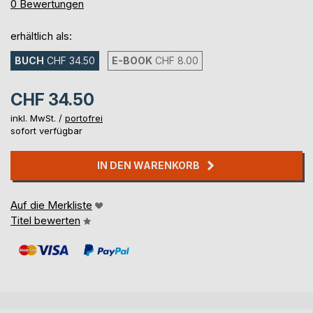
0%
0
Bewertungen
erhältlich als:
BUCH
CHF 34.50
E-BOOK
CHF 8.00
CHF 34.50
inkl. MwSt. /
portofrei
sofort verfügbar
IN DEN WARENKORB
Auf die Merkliste
Titel bewerten