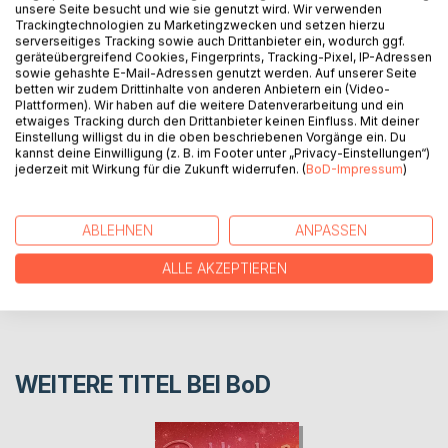
wuchs. Sie blieb klein und ihr Fell war auch anders. Als zwei
unsere Seite besucht und wie sie genutzt wird. Wir verwenden
neue Mitbewohner einzogen fand das kleine
Trackingtechnologien zu Marketingzwecken und setzen hierzu
serverseitiges Tracking sowie auch Drittanbieter ein, wodurch ggf.
Meerschweinchen in ihnen beste Freunde und konnte sich
geräteübergreifend Cookies, Fingerprints, Tracking-Pixel, IP-Adressen
damit abfinden das sie trotzt anders sein von den anderen
sowie gehashte E-Mail-Adressen genutzt werden. Auf unserer Seite
geliebt wurde.
betten wir zudem Drittinhalte von anderen Anbietern ein (Video-
Plattformen). Wir haben auf die weitere Datenverarbeitung und ein
etwaiges Tracking durch den Drittanbieter keinen Einfluss. Mit deiner
Einstellung willigst du in die oben beschriebenen Vorgänge ein. Du
AUTOR/IN
kannst deine Einwilligung (z. B. im Footer unter „Privacy-Einstellungen“)
jederzeit mit Wirkung für die Zukunft widerrufen. (
BoD-Impressum
)
PRESSESTIMMEN
ABLEHNEN
ANPASSEN
REZENSIONEN
ALLE AKZEPTIEREN
WEITERE TITEL BEI
BoD