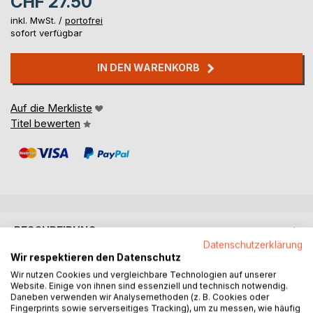
CHF 27.50
inkl. MwSt. /
portofrei
sofort verfügbar
IN DEN WARENKORB
Auf die Merkliste
Titel bewerten
BESCHREIBUNG
Datenschutzerklärung
Wir respektieren den Datenschutz
Quitshi ist ein niedliches Meerschweinchen. Ihr Start ins
Wir nutzen Cookies und vergleichbare Technologien auf unserer
Leben war nicht geplant aber die Freude war trotzdem
Website. Einige von ihnen sind essenziell und technisch notwendig.
Daneben verwenden wir Analysemethoden (z. B. Cookies oder
riesig. Quitshi war speziell da sie nicht wie ihr Bruder
Fingerprints sowie serverseitiges Tracking), um zu messen, wie häufig