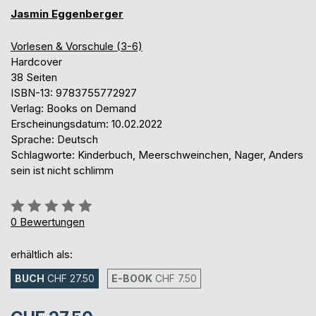
Jasmin Eggenberger
Vorlesen & Vorschule (3-6)
Hardcover
38 Seiten
ISBN-13: 9783755772927
Verlag: Books on Demand
Erscheinungsdatum: 10.02.2022
Sprache: Deutsch
Schlagworte: Kinderbuch, Meerschweinchen, Nager, Anders
sein ist nicht schlimm
Bewertung::
0%
0
Bewertungen
erhältlich als:
BUCH
CHF 27.50
E-BOOK
CHF 7.50