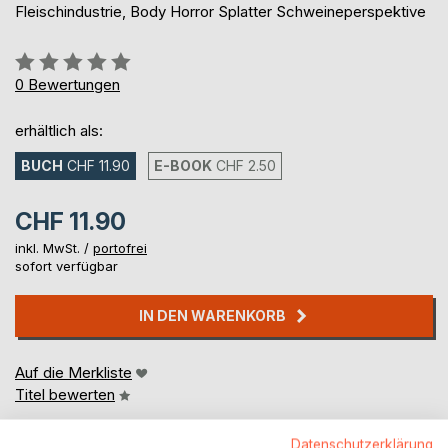
Fleischindustrie, Body Horror Splatter Schweineperspektive
Bewertung::
0%
0
Bewertungen
erhältlich als:
BUCH
CHF 11.90
E-BOOK
CHF 2.50
CHF 11.90
inkl. MwSt. /
portofrei
sofort verfügbar
IN DEN WARENKORB
Auf die Merkliste
Titel bewerten
Datenschutzerklärung