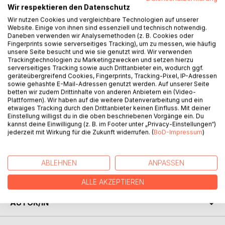
Wir respektieren den Datenschutz
Wir nutzen Cookies und vergleichbare Technologien auf unserer
Website. Einige von ihnen sind essenziell und technisch notwendig.
Daneben verwenden wir Analysemethoden (z. B. Cookies oder
Fingerprints sowie serverseitiges Tracking), um zu messen, wie häufig
BESCHREIBUNG
unsere Seite besucht und wie sie genutzt wird. Wir verwenden
Trackingtechnologien zu Marketingzwecken und setzen hierzu
serverseitiges Tracking sowie auch Drittanbieter ein, wodurch ggf.
geräteübergreifend Cookies, Fingerprints, Tracking-Pixel, IP-Adressen
Willkommen in Macellum - einer Welt des Gestanks und
sowie gehashte E-Mail-Adressen genutzt werden. Auf unserer Seite
der Enge, in der Schweine wie wir ihr Dasein fristen.
betten wir zudem Drittinhalte von anderen Anbietern ein (Video-
Unsere Existenz ist begrenzt, unser Schicksal
Plattformen). Wir haben auf die weitere Datenverarbeitung und ein
etwaiges Tracking durch den Drittanbieter keinen Einfluss. Mit deiner
vorbestimmt. Wir leben, wir wachsen, wir werden reif.
Einstellung willigst du in die oben beschriebenen Vorgänge ein. Du
Dann, so erzählen es die Alten, kommt die Arche, um uns
kannst deine Einwilligung (z. B. im Footer unter „Privacy-Einstellungen“)
ins sagenumwobene Königreich Regnum zu bringen.
jederzeit mit Wirkung für die Zukunft widerrufen. (
BoD-Impressum
)
Doch hinter dieser vertrauten Geschichte verbirgt sich ein
dunkles Geheimnis. Was erwartet uns wirklich jenseits der
ABLEHNEN
ANPASSEN
Tore von Regnum?
ALLE AKZEPTIEREN
AUTOR/IN