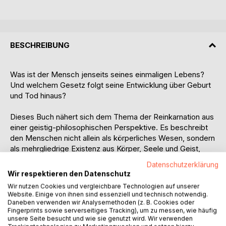
BESCHREIBUNG
Was ist der Mensch jenseits seines einmaligen Lebens?
Und welchem Gesetz folgt seine Entwicklung über Geburt
und Tod hinaus?
Dieses Buch nähert sich dem Thema der Reinkarnation aus
einer geistig-philosophischen Perspektive. Es beschreibt
den Menschen nicht allein als körperliches Wesen, sondern
als mehrgliedrige Existenz aus Körper, Seele und Geist,
eingebettet in einen umfassenden kosmischen
Datenschutzerklärung
Entwicklungszusammenhang.
Wir respektieren den Datenschutz
Wir nutzen Cookies und vergleichbare Technologien auf unserer
Der Leser wird behutsam durch die großen Erdenzeitalter
Website. Einige von ihnen sind essenziell und technisch notwendig.
geführt: von den frühen ätherischen Inkarnationen über
Daneben verwenden wir Analysemethoden (z. B. Cookies oder
Fingerprints sowie serverseitiges Tracking), um zu messen, wie häufig
Lemurien und Atlantis bis in das heutige nachatlantische
unsere Seite besucht und wie sie genutzt wird. Wir verwenden
Zeitalter. Dabei wird sichtbar, wie sich Bewusstsein, Seele