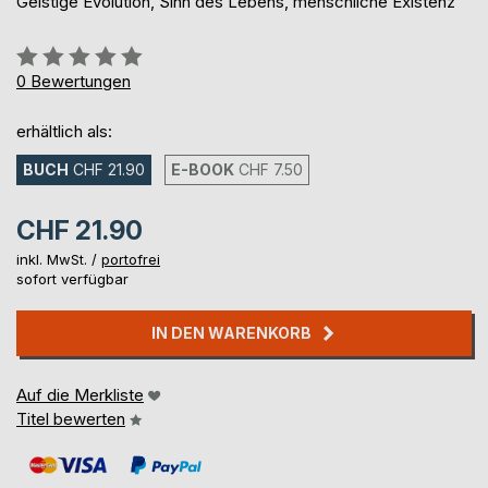
Geistige Evolution, Sinn des Lebens, menschliche Existenz
Bewertung::
0%
0
Bewertungen
erhältlich als:
BUCH
CHF 21.90
E-BOOK
CHF 7.50
CHF 21.90
inkl. MwSt. /
portofrei
sofort verfügbar
IN DEN WARENKORB
Auf die Merkliste
Titel bewerten