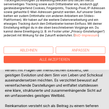
Trackingtechnologien zu Marketingzwecken und setzen hierzu
und Ich-Kraft über immense Zeiträume hinweg entfaltet
serverseitiges Tracking sowie auch Drittanbieter ein, wodurch ggf.
geräteübergreifend Cookies, Fingerprints, Tracking-Pixel, IP-Adressen
haben und weshalb die Wiedergeburt ein notwendiger
sowie gehashte E-Mail-Adressen genutzt werden. Auf unserer Seite
Bestandteil dieser Entwicklung ist.
betten wir zudem Drittinhalte von anderen Anbietern ein (Video-
Plattformen). Wir haben auf die weitere Datenverarbeitung und ein
Im Mittelpunkt stehen nicht Spekulationen über frühere
etwaiges Tracking durch den Drittanbieter keinen Einfluss. Mit deiner
Einstellung willigst du in die oben beschriebenen Vorgänge ein. Du
Leben, sondern das Verständnis jener geistigen
kannst deine Einwilligung (z. B. im Footer unter „Privacy-Einstellungen“)
Gesetzmäßigkeiten, die jeder Inkarnation zugrunde liegen:
jederzeit mit Wirkung für die Zukunft widerrufen. (
BoD-Impressum
)
die Bildung der seelischen Wesensglieder, der Weg durch
die geistigen Sphären nach dem Tod, die Bedeutung von
Kamaloka, Seelenfamilien sowie die bewusste
ABLEHNEN
ANPASSEN
Vorbereitung einer neuen Geburt.
ALLE AKZEPTIEREN
Das Buch richtet sich an Leserinnen und Leser, die sich
vertieft mit Fragen der menschlichen Existenz, der
geistigen Evolution und dem Sinn von Leben und Schicksal
auseinandersetzen möchten. Es verzichtet bewusst auf
vereinfachende Darstellungen und entfaltet stattdessen
eine klare, strukturierte und zusammenhängende Sicht auf
ein umfassendes geistiges Weltbild.
Reinkarnation versteht sich als Beitrag zu einem tieferen