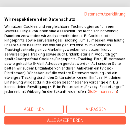
Gewalt ist Konstrukteur der Infrastruktur, in der wir leben.
Datenschutzerklärung
Sie ist motiviert von antikapitalistischer Ideologie, die
Wir respektieren den Datenschutz
verkündet, freiwilliges Handeln der Menschen würde ihnen
Wir nutzen Cookies und vergleichbare Technologien auf unserer
selber schaden: zum eigenen Nutzen müssten sie durch
Website. Einige von ihnen sind essenziell und technisch notwendig.
die Gewalt unterworfen werden, einer Gewalt, die freilich
Daneben verwenden wir Analysemethoden (z. B. Cookies oder
Fingerprints sowie serverseitiges Tracking), um zu messen, wie häufig
ganz bestimmten Interessen dient und keineswegs einer
unsere Seite besucht und wie sie genutzt wird. Wir verwenden
anonymen Allgemeinheit. Diesen ursprünglich von Paul
Trackingtechnologien zu Marketingzwecken und setzen hierzu
Goodman inspirierten Satz vertieft Murray Rothbards
serverseitiges Tracking sowie auch Drittanbieter ein, wodurch ggf.
geräteübergreifend Cookies, Fingerprints, Tracking-Pixel, IP-Adressen
politisch-ökonomische Theorie - düster und doch ein Licht,
sowie gehashte E-Mail-Adressen genutzt werden. Auf unserer Seite
das einen Ausweg aufzeigt. Die Infrastrukturen, die uns
betten wir zudem Drittinhalte von anderen Anbietern ein (Video-
umgeben, seien es die Kliniken, seien es die Schulen oder
Plattformen). Wir haben auf die weitere Datenverarbeitung und ein
Universitäten, seien es die Währungen, seien es die
etwaiges Tracking durch den Drittanbieter keinen Einfluss. Mit deiner
Einstellung willigst du in die oben beschriebenen Vorgänge ein. Du
Kulturgüter, seien es die Straßen, seien es die
kannst deine Einwilligung (z. B. im Footer unter „Privacy-Einstellungen“)
Versorgungsunternehmen, sind Konstrukte der
jederzeit mit Wirkung für die Zukunft widerrufen. (
BoD-Impressum
)
Staatsgewalt. Sie entspringen unfreiwilliger Interaktion:
dem politischen Prozess, welchen Gewalt prägt. Etwas
wird verbindlich nicht, weil es akzeptiert wird, sondern weil
ABLEHNEN
ANPASSEN
der Apparat (infra-) struktureller Gewalt Minderheiten oder
zuweilen auch Mehrheiten unterdrückt und mundtot macht:
ALLE AKZEPTIEREN
Das ist der Ausgangspunkt dieses Essays.