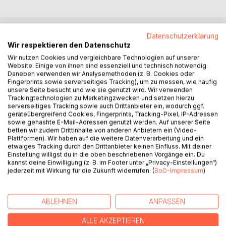
Datenschutzerklärung
BESCHREIBUNG
Wir respektieren den Datenschutz
Wir nutzen Cookies und vergleichbare Technologien auf unserer
Website. Einige von ihnen sind essenziell und technisch notwendig.
Ein magischer Stift. Eine verschwundene Schwester, Eine
Daneben verwenden wir Analysemethoden (z. B. Cookies oder
Fingerprints sowie serverseitiges Tracking), um zu messen, wie häufig
Welt aus vergessenen
unsere Seite besucht und wie sie genutzt wird. Wir verwenden
Geschichten.
Trackingtechnologien zu Marketingzwecken und setzen hierzu
serverseitiges Tracking sowie auch Drittanbieter ein, wodurch ggf.
Aria wollte nur zeichnen. In Ruhe sein. Sich verlieren in
geräteübergreifend Cookies, Fingerprints, Tracking-Pixel, IP-Adressen
sowie gehashte E-Mail-Adressen genutzt werden. Auf unserer Seite
Linien und Schatten, Doch als ihre kleine Schwester Lily
betten wir zudem Drittinhalte von anderen Anbietern ein (Video-
durch ein von ihr erschaffenes Bild verschwindet, beginnt
Plattformen). Wir haben auf die weitere Datenverarbeitung und ein
ein düsteres Abenteuer. Im Reich der Verborgenen Seiten,
etwaiges Tracking durch den Drittanbieter keinen Einfluss. Mit deiner
Einstellung willigst du in die oben beschriebenen Vorgänge ein. Du
wo Worte Macht haben und Schatten aus Tinte geboren
kannst deine Einwilligung (z. B. im Footer unter „Privacy-Einstellungen“)
sind, muss Aria lernen, gegen ihre Ängste anzukämpfen-
jederzeit mit Wirkung für die Zukunft widerrufen. (
BoD-Impressum
)
und für das, was sie liebt.
Geführt nur von einer leuchtenden Feder und einem Fuchs
ABLEHNEN
ANPASSEN
aus ihren Skizzen, begibt sie sich auf eine gefährliche
Reise zwischen Geschichten, die nie zu Ende erzählt
ALLE AKZEPTIEREN