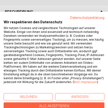
BESCHREIBUNG
Datenschutzerklärung
Wir respektieren den Datenschutz
Die Mosel war und ist für die an ihr lebenden Menschen die
Wir nutzen Cookies und vergleichbare Technologien auf unserer
Lebensader und diente seit jeher als Verkehrs- und
Website. Einige von ihnen sind essenziell und technisch notwendig.
Transportweg. Allerdings war die Mosel in früheren Zeiten
Daneben verwenden wir Analysemethoden (z. B. Cookies oder
Fingerprints sowie serverseitiges Tracking), um zu messen, wie häufig
nicht so schiffbar wie heute. Es gab keine Staustufen, die
unsere Seite besucht und wie sie genutzt wird. Wir verwenden
Fahrrinne war nicht ausgebaggert und überall lauerten
Trackingtechnologien zu Marketingzwecken und setzen hierzu
Untiefen mit tückischen Strömungen. Diese waren nicht nur
serverseitiges Tracking sowie auch Drittanbieter ein, wodurch ggf.
geräteübergreifend Cookies, Fingerprints, Tracking-Pixel, IP-Adressen
für die Schifffahrt sondern vor allem für Menschen extrem
sowie gehashte E-Mail-Adressen genutzt werden. Auf unserer Seite
gefährlich.
betten wir zudem Drittinhalte von anderen Anbietern ein (Video-
Das hier vorliegende Buch berichtet über die
Plattformen). Wir haben auf die weitere Datenverarbeitung und ein
etwaiges Tracking durch den Drittanbieter keinen Einfluss. Mit deiner
Schiffsunglücke sowie die ertrunkenen Personen in der
Einstellung willigst du in die oben beschriebenen Vorgänge ein. Du
Mosel zwischen Trier und Koblenz, über die in der
kannst deine Einwilligung (z. B. im Footer unter „Privacy-Einstellungen“)
"Bernkasteler Zeitung" zwischen 1835 und 1900 berichtet
jederzeit mit Wirkung für die Zukunft widerrufen. (
BoD-Impressum
)
wurde. Insgesamt werden 18 Schiffsunglücke und 91
ertrunkene Personen vorgestellt.
Es wurde versucht, die Biographie der Ertrunkenen anhand
ABLEHNEN
ANPASSEN
anderer Akten zu ergänzen, um den teils unbekannten
ALLE AKZEPTIEREN
Verstorbenen wieder ihre Identität zurückzugeben. Des