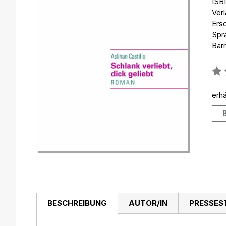
ISB
Ver
Ersc
Spr
Barr
Bew
0%
erhä
BESCHREIBUNG
AUTOR/IN
PRESSES