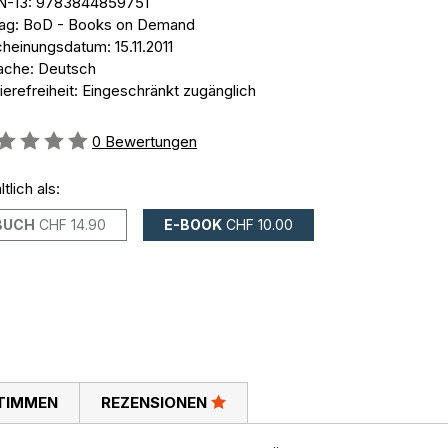
N-13: 9783844859751
lag: BoD - Books on Demand
heinungsdatum: 15.11.2011
ache: Deutsch
ierefreiheit: Eingeschränkt zugänglich
ertung::
0
Bewertungen
ltlich als:
BUCH
CHF 14.90
E-BOOK
CHF 10.00
TIMMEN
REZENSIONEN