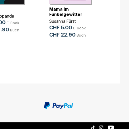
Mama im
Unter
Funkelgewitter
Popanda
Christ
Susanna Fürst
00
CHF 
E-Book
CHF 5.00
E-Book
.90
CHF 
Buch
CHF 22.90
Buch