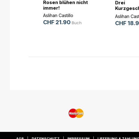
Rosen blühen nicht
Drei
immer!
Kurzgesch
zum Lesen 
Aslihan Castillo
Aslihan Cast
b und
CHF 21.90
CHF 18.
Buch
ovic
E-Book
Buch
AGB
DATENSCHUTZ
IMPRESSUM
LIEFERUNG & ZAHLUN