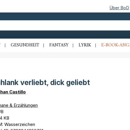
Über BoD
N
GESUNDHEIT
FANTASY
LYRIK
E-BOOK-ANG
hlank verliebt, dick geliebt
ihan Castillo
ane & Erzählungen
UB
,4 KB
: Wasserzeichen