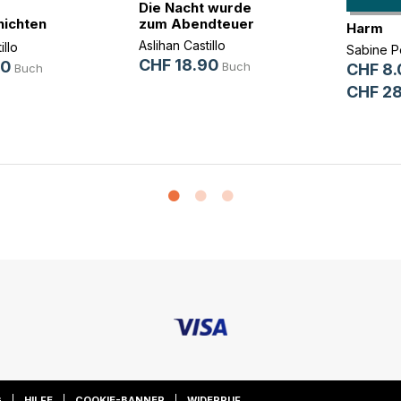
Die Nacht wurde
ichten
zum Abendteuer
Harm
und(...)
Aslihan Castillo
illo
Sabine 
CHF 18.90
90
Buch
CHF 8.
Buch
CHF 28
G
HILFE
COOKIE-BANNER
WIDERRUF