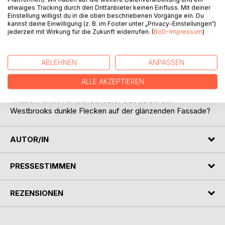
BESCHREIBUNG
etwaiges Tracking durch den Drittanbieter keinen Einfluss. Mit deiner
Einstellung willigst du in die oben beschriebenen Vorgänge ein. Du
kannst deine Einwilligung (z. B. im Footer unter „Privacy-Einstellungen“)
jederzeit mit Wirkung für die Zukunft widerrufen. (
BoD-Impressum
)
Dezember. Schnee liegt in der Luft und auf der Straße ein
Weihnachtsmann mit vier Kugeln im Körper: Curtis Rudolph
war ein beliebter Wohltäter in Manhattan. Seine Freundin ist
ABLEHNEN
ANPASSEN
nicht auffindbar. Dafür erkennen Avery Bradford und John
Parks schnell, dass der Tote und die Vermisste in
ALLE AKZEPTIEREN
Beziehung zur Milliardärsfamilie Westbrook standen, den
Inhabern eines Fernsehsenders. Gibt es bei den
Westbrooks dunkle Flecken auf der glänzenden Fassade?
AUTOR/IN
PRESSESTIMMEN
REZENSIONEN