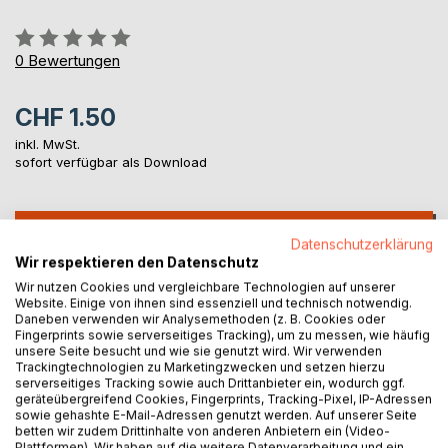
Bewertung::
0%
0
Bewertungen
CHF 1.50
inkl. MwSt.
sofort verfügbar als Download
IN DEN WARENKORB
Datenschutzerklärung
Wir respektieren den Datenschutz
Wir nutzen Cookies und vergleichbare Technologien auf unserer
Auf die Merkliste
Website. Einige von ihnen sind essenziell und technisch notwendig.
Titel bewerten
Daneben verwenden wir Analysemethoden (z. B. Cookies oder
Fingerprints sowie serverseitiges Tracking), um zu messen, wie häufig
unsere Seite besucht und wie sie genutzt wird. Wir verwenden
Trackingtechnologien zu Marketingzwecken und setzen hierzu
serverseitiges Tracking sowie auch Drittanbieter ein, wodurch ggf.
geräteübergreifend Cookies, Fingerprints, Tracking-Pixel, IP-Adressen
sowie gehashte E-Mail-Adressen genutzt werden. Auf unserer Seite
betten wir zudem Drittinhalte von anderen Anbietern ein (Video-
Plattformen). Wir haben auf die weitere Datenverarbeitung und ein