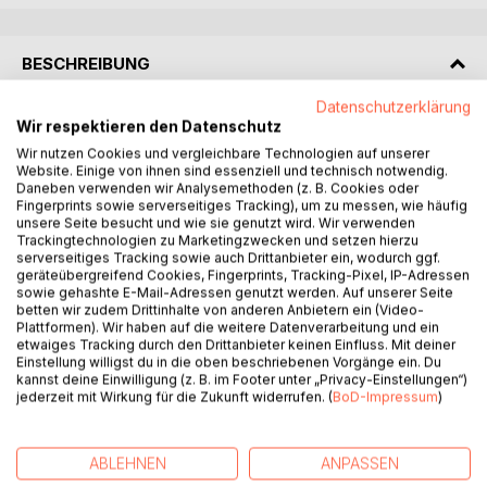
BESCHREIBUNG
Datenschutzerklärung
"Die Wahrheit einer Geschichte ist immer die Geschichte
Wir respektieren den Datenschutz
dieser Wahrheit", sagt Erwin Wiederkehr, der rätselhafte
Wir nutzen Cookies und vergleichbare Technologien auf unserer
Komplize Schweighausers in diesem Roman.
Website. Einige von ihnen sind essenziell und technisch notwendig.
Daneben verwenden wir Analysemethoden (z. B. Cookies oder
Aber was heißt schon Wahrheit? Vor allem, wenn es um
Fingerprints sowie serverseitiges Tracking), um zu messen, wie häufig
Zeitungsnachrichten geht. Gibt es nicht falsche Wahrheiten
unsere Seite besucht und wie sie genutzt wird. Wir verwenden
und ebenso wahre Lügen? Verwirrung herrscht. Am Ende
Trackingtechnologien zu Marketingzwecken und setzen hierzu
serverseitiges Tracking sowie auch Drittanbieter ein, wodurch ggf.
ist alles ganz anders und die Wahrheit bleibt auf der
geräteübergreifend Cookies, Fingerprints, Tracking-Pixel, IP-Adressen
Strecke.
sowie gehashte E-Mail-Adressen genutzt werden. Auf unserer Seite
Armin Schweighauser, gelangweilter Korrektor eines
betten wir zudem Drittinhalte von anderen Anbietern ein (Video-
Plattformen). Wir haben auf die weitere Datenverarbeitung und ein
Zeitungsverlages, beschließt eines Tages, seinem
etwaiges Tracking durch den Drittanbieter keinen Einfluss. Mit deiner
freudlosen Dasein 'buchstäblich' ein Ende zu setzen. Er
Einstellung willigst du in die oben beschriebenen Vorgänge ein. Du
beginnt, die Nachrichten zu fälschen. Derweilen rumort es
kannst deine Einwilligung (z. B. im Footer unter „Privacy-Einstellungen“)
jederzeit mit Wirkung für die Zukunft widerrufen. (
BoD-Impressum
)
hinter den Kulissen des Verlags. Als sich Schweighauser
auf das zweifelhafte Angebot Wiederkehrs einlässt, sein
falsches Spiel unter neuen Vorzeichen fortzusetzen, und
ABLEHNEN
ANPASSEN
ein Todesfall sein Treiben in neue Bahnen lenkt, beginnt