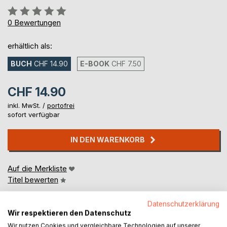
Bewertung::
0%
0
Bewertungen
erhältlich als:
BUCH
CHF 14.90
E-BOOK
CHF 7.50
CHF 14.90
inkl. MwSt. /
portofrei
sofort verfügbar
IN DEN WARENKORB
Auf die Merkliste
Titel bewerten
Datenschutzerklärung
Wir respektieren den Datenschutz
Wir nutzen Cookies und vergleichbare Technologien auf unserer