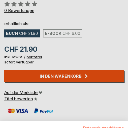
Bewertung::
0%
0
Bewertungen
erhältlich als:
BUCH
CHF 21.90
E-BOOK
CHF 6.00
CHF 21.90
inkl. MwSt. /
portofrei
sofort verfügbar
IN DEN WARENKORB
Auf die Merkliste
Titel bewerten