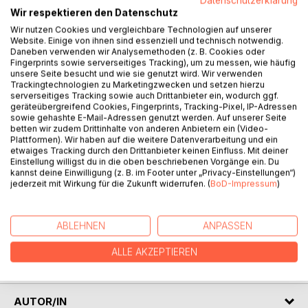
Datenschutzerklärung
Wir respektieren den Datenschutz
Wir nutzen Cookies und vergleichbare Technologien auf unserer
BESCHREIBUNG
Website. Einige von ihnen sind essenziell und technisch notwendig.
Daneben verwenden wir Analysemethoden (z. B. Cookies oder
Fingerprints sowie serverseitiges Tracking), um zu messen, wie häufig
El manual Servir con estilo se dirige a los jovenes que
unsere Seite besucht und wie sie genutzt wird. Wir verwenden
Trackingtechnologien zu Marketingzwecken und setzen hierzu
empiezan a trabajar en gastronomia,
serverseitiges Tracking sowie auch Drittanbieter ein, wodurch ggf.
a los empresarios y jefes de restaurantes que quieren
geräteübergreifend Cookies, Fingerprints, Tracking-Pixel, IP-Adressen
implementar un estílo de servicio elegante dedicado 100
sowie gehashte E-Mail-Adressen genutzt werden. Auf unserer Seite
betten wir zudem Drittinhalte von anderen Anbietern ein (Video-
por ciento a la atención del huésped o comensal.
Plattformen). Wir haben auf die weitere Datenverarbeitung und ein
La publicación sirve también como manual y fuente de
etwaiges Tracking durch den Drittanbieter keinen Einfluss. Mit deiner
inspiración a los profesores e instructores de gastronomía
Einstellung willigst du in die oben beschriebenen Vorgänge ein. Du
kannst deine Einwilligung (z. B. im Footer unter „Privacy-Einstellungen“)
y contempla algunas reglas de protocolo.
jederzeit mit Wirkung für die Zukunft widerrufen. (
BoD-Impressum
)
Estas informaciones nos dan una primera orientación en la
materia de cortesía y comportamiento.
El libro contiene 11 capítulos y no pretende cobijar
ABLEHNEN
ANPASSEN
totalmente todos los tipos de servicio.
Cada capítulo termina con ejercicios que apoyan los temas
ALLE AKZEPTIEREN
anteriormente vistos.
AUTOR/IN