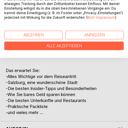
etwaiges Tracking durch den Drittanbieter keinen Einfluss. Mit deiner
Strukturen und Einrichtungen einer Großstadt. In der Stadt
Einstellung willigst du in die oben beschriebenen Vorgänge ein. Du
mit dem ältesten Christkindlmarkt Österreichs, aus dem 15.
kannst deine Einwilligung (z. B. im Footer unter „Privacy-Einstellungen“)
Jahrhundert, wird immer etwas geboten. Sowohl Gäste als
jederzeit mit Wirkung für die Zukunft widerrufen. (
BoD-Impressum
)
auch Einwohner kommen hier auf ihre Kosten. Sei es die
romantisch-verspielte Seite Salzburgs, die viele so
fasziniert, oder auch die Konzentration auf den ,,Star
ABLEHNEN
ANPASSEN
Salzburgs'', die viele Menschen in diese kleine Weltstadt
ALLE AKZEPTIEREN
treibt: Am Ende findet jeder etwas in Salzburg, was er an
dieser Stadt lieben wird.
Das erwartet Sie:
-Alles Wichtige vor dem Reiseantritt
-Salzburg, eine wunderschöne Stadt
-Die besten Insider-Tipps und Besonderheiten
-Wie Sie bares Geld sparen können
-Die besten Unterkünfte und Restaurants
-Praktische Packliste
-und vieles mehr ...