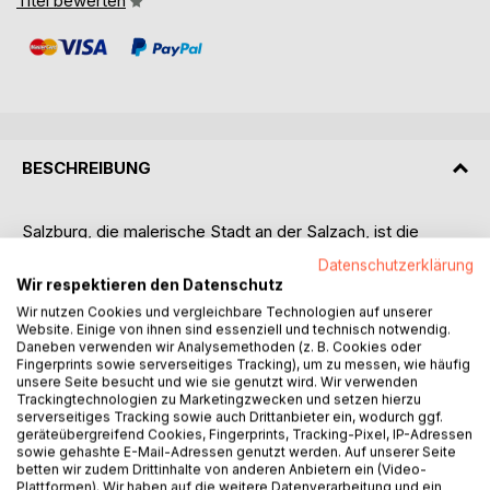
Titel bewerten
BESCHREIBUNG
Salzburg, die malerische Stadt an der Salzach, ist die
Landeshauptstadt des umliegenden, gleichnamigen
Datenschutzerklärung
Bundeslandes in Österreich. In der viertgrößten Stadt
Wir respektieren den Datenschutz
Österreichs vereinen sich verschiedene Gebäude
Wir nutzen Cookies und vergleichbare Technologien auf unserer
unterschiedlichster Baustile und aus diversen historischen
Website. Einige von ihnen sind essenziell und technisch notwendig.
Vergangenheiten zu einer atemberaubenden Kulisse. Die
Daneben verwenden wir Analysemethoden (z. B. Cookies oder
Fingerprints sowie serverseitiges Tracking), um zu messen, wie häufig
charmanten Gässchen, die unterschiedlichen
unsere Seite besucht und wie sie genutzt wird. Wir verwenden
architektonischen Meisterwerke und die wunderschöne
Trackingtechnologien zu Marketingzwecken und setzen hierzu
Umgebung führten auch dazu, dass Salzburg 1996 zu
serverseitiges Tracking sowie auch Drittanbieter ein, wodurch ggf.
geräteübergreifend Cookies, Fingerprints, Tracking-Pixel, IP-Adressen
einem UNESCO Weltkulturerbe erklärt wurde.
sowie gehashte E-Mail-Adressen genutzt werden. Auf unserer Seite
Mit 153.000 Einwohnern hat Salzburg einerseits den
betten wir zudem Drittinhalte von anderen Anbietern ein (Video-
Charme einer Kleinstadt, andererseits aber auch die
Plattformen). Wir haben auf die weitere Datenverarbeitung und ein