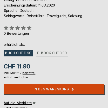
Erscheinungsdatum: 11.03.2020
Sprache: Deutsch
Schlagworte: Reiseführe, Travelguide, Salzburg
Bewertung::
0%
0
Bewertungen
erhältlich als:
BUCH
CHF 11.90
E-BOOK
CHF 3.00
CHF 11.90
inkl. MwSt. /
portofrei
sofort verfügbar
IN DEN WARENKORB
Auf die Merkliste