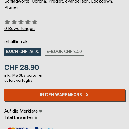
Schlagworte: Corona, Predigt, evangelisch, Lockdown,
Pfarrer
Bewertung::
0%
0
Bewertungen
erhältlich als:
BUCH
CHF 28.90
E-BOOK
CHF 8.00
CHF 28.90
inkl. MwSt. /
portofrei
sofort verfügbar
IN DEN WARENKORB
Auf die Merkliste
Titel bewerten