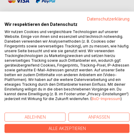
Datenschutzerklärung
Wir respektieren den Datenschutz
Wir nutzen Cookies und vergleichbare Technologien auf unserer
BESCHREIBUNG
Website. Einige von ihnen sind essenziell und technisch notwendig.
Daneben verwenden wir Analysemethoden (z. B. Cookies oder
Fingerprints sowie serverseitiges Tracking), um zu messen, wie häufig
Als im Frühjahr 2020 das öffentliche Leben plötzlich zum
unsere Seite besucht und wie sie genutzt wird. Wir verwenden
Trackingtechnologien zu Marketingzwecken und setzen hierzu
Stillstand kam, fehlten vielen Menschen vertraute Formen
serverseitiges Tracking sowie auch Drittanbieter ein, wodurch ggf.
von Gemeinschaft, Gottesdienst und Begegnung.
geräteübergreifend Cookies, Fingerprints, Tracking-Pixel, IP-Adressen
In dieser Zeit begann Pfarrer Horst Porkolab, Woche für
sowie gehashte E-Mail-Adressen genutzt werden. Auf unserer Seite
betten wir zudem Drittinhalte von anderen Anbietern ein (Video-
Woche ein "Sonntagswort für Jüchen" zu schreiben und
Plattformen). Wir haben auf die weitere Datenverarbeitung und ein
per E-Mail an die Gemeinde zu versenden. Seine Texte
etwaiges Tracking durch den Drittanbieter keinen Einfluss. Mit deiner
wurden für viele zu einer wichtigen geistlichen Begleitung,
Einstellung willigst du in die oben beschriebenen Vorgänge ein. Du
kannst deine Einwilligung (z. B. im Footer unter „Privacy-Einstellungen“)
sie spendeten Trost, stellten Fragen und schenkten neue
jederzeit mit Wirkung für die Zukunft widerrufen. (
BoD-Impressum
)
Perspektiven.
Dieses Buch versammelt die "Sonntagsworte" erstmals in
gedruckter Form. Es lädt dazu ein, innezuhalten,
ABLEHNEN
ANPASSEN
nachzudenken und sich neu von Worten des Glaubens
berühren zu lassen.
ALLE AKZEPTIEREN
Ein Buch der Erinnerung und zugleich eine Einladung, auch