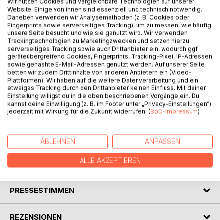
Wir nutzen Cookies und vergleichbare Technologien auf unserer
Website. Einige von ihnen sind essenziell und technisch notwendig.
Daneben verwenden wir Analysemethoden (z. B. Cookies oder
BESCHREIBUNG
Fingerprints sowie serverseitiges Tracking), um zu messen, wie häufig
unsere Seite besucht und wie sie genutzt wird. Wir verwenden
Trackingtechnologien zu Marketingzwecken und setzen hierzu
serverseitiges Tracking sowie auch Drittanbieter ein, wodurch ggf.
Lonja Mandlik
geräteübergreifend Cookies, Fingerprints, Tracking-Pixel, IP-Adressen
sowie gehashte E-Mail-Adressen genutzt werden. Auf unserer Seite
betten wir zudem Drittinhalte von anderen Anbietern ein (Video-
Spielerisch Ungarisch lernen ein Mitmachbuch
Plattformen). Wir haben auf die weitere Datenverarbeitung und ein
für Erwachsene und Anfänger,
etwaiges Tracking durch den Drittanbieter keinen Einfluss. Mit deiner
Band 5 1. Auflage
Einstellung willigst du in die oben beschriebenen Vorgänge ein. Du
kannst deine Einwilligung (z. B. im Footer unter „Privacy-Einstellungen“)
jederzeit mit Wirkung für die Zukunft widerrufen. (
BoD-Impressum
)
Lesen lernen mit dem Alphabet
Deutsch-Ungarisch - Ungarisch-Deutsch
ABLEHNEN
ANPASSEN
ALLE AKZEPTIEREN
AUTOR/IN
PRESSESTIMMEN
REZENSIONEN