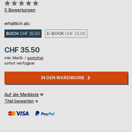
Bewertung::
0%
0
Bewertungen
erhältlich als:
BUCH
CHF 35.50
E-BOOK
CHF 23.00
CHF 35.50
inkl. MwSt. /
portofrei
sofort verfügbar
IN DEN WARENKORB
Auf die Merkliste
Titel bewerten