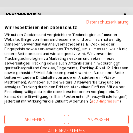
BESCHREIBUNG
Datenschutzerklärung
Wir respektieren den Datenschutz
In unserer schnelllebigen Zeit sind Bäume Orte der Ruhe
Wir nutzen Cookies und vergleichbare Technologien auf unserer
und der Inspiration für viele. Das gegenseitige Sprechen
Website. Einige von ihnen sind essenziell und technisch notwendig.
mit Bäumen war bisher nur wenigen vorbehalten, die dieses
Daneben verwenden wir Analysemethoden (z. B. Cookies oder
Fingerprints sowie serverseitiges Tracking), um zu messen, wie häufig
Wissen hüteten und mündlich von Generation zu Generation
unsere Seite besucht und wie sie genutzt wird. Wir verwenden
weitergaben. Beschreite den Pfad der Alten und begib
Trackingtechnologien zu Marketingzwecken und setzen hierzu
Dich ins Reich der Bäume. Unabhängig von Glaube,
serverseitiges Tracking sowie auch Drittanbieter ein, wodurch ggf.
geräteübergreifend Cookies, Fingerprints, Tracking-Pixel, IP-Adressen
Weltanschauung oder Religion, wird in einfachen Worten
sowie gehashte E-Mail-Adressen genutzt werden. Auf unserer Seite
erstmals das Verfahren beschrieben, wie Du Dich mit
betten wir zudem Drittinhalte von anderen Anbietern ein (Video-
einem Baum in Einklang bringst, Kontakt aufnimmst und
Plattformen). Wir haben auf die weitere Datenverarbeitung und ein
dadurch wertvollen Rat aus der unendlichen Weisheit der
etwaiges Tracking durch den Drittanbieter keinen Einfluss. Mit deiner
Einstellung willigst du in die oben beschriebenen Vorgänge ein. Du
Bäume schöpfen kannst. Dass das nichts mit esoterischem
kannst deine Einwilligung (z. B. im Footer unter „Privacy-Einstellungen“)
Hokuspokus oder Einbildung zu tun hat, wird im ersten Teil
jederzeit mit Wirkung für die Zukunft widerrufen. (
BoD-Impressum
)
des Buches ebenso erklärt, wie der Umgang mit
Störenfrieden oder anderen Hindernissen.
Selbstverständlich wird Dir eine Eiche andere Eindrücke
ABLEHNEN
ANPASSEN
vermitteln als eine Zypresse. Deshalb sind im zweiten Teil
des Buches über sechzig einheimische Bäume mitsamt
ALLE AKZEPTIEREN