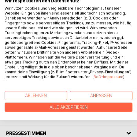
Wir respektieren den Datenschutz
BESCHREIBUNG
Wir nutzen Cookies und vergleichbare Technologien auf unserer
Website. Einige von ihnen sind essenziell und technisch notwendig.
Daneben verwenden wir Analysemethoden (z. B. Cookies oder
Im Fußball gelten unumstößliche Wahrheiten. So dauert
Fingerprints sowie serverseitiges Tracking), um zu messen, wie häufig
unsere Seite besucht und wie sie genutzt wird. Wir verwenden
etwa ein Spiel 90 Minuten und es gewinnt, wer die meisten
Trackingtechnologien zu Marketingzwecken und setzen hierzu
Tore schießt. Nicht so im Jugendfußball. Hier dauert ein
serverseitiges Tracking sowie auch Drittanbieter ein, wodurch ggf.
Hallenspiel nur zehn Minuten und es gewinnt mitnichten
geräteübergreifend Cookies, Fingerprints, Tracking-Pixel, IP-Adressen
sowie gehashte E-Mail-Adressen genutzt werden. Auf unserer Seite
stets derjenige, der die meisten Tore schießt. Der
betten wir zudem Drittinhalte von anderen Anbietern ein (Video-
Hauptfaktor, der über Triumph und Niederlage entscheidet,
Plattformen). Wir haben auf die weitere Datenverarbeitung und ein
sitzt auf der Tribüne: der Faktor Spielermutti! Dieses Buch
etwaiges Tracking durch den Drittanbieter keinen Einfluss. Mit deiner
ist eine Liebeserklärung an den Jugendfußball, eine
Einstellung willigst du in die oben beschriebenen Vorgänge ein. Du
kannst deine Einwilligung (z. B. im Footer unter „Privacy-Einstellungen“)
Hommage an alle Trainer und Betreuer, die jedes
jederzeit mit Wirkung für die Zukunft widerrufen. (
BoD-Impressum
)
Wochenende auf den Plätzen und in den Hallen unseres
Landes verweilen und ein Muss für alle Eltern, die
Wochenende für Wochenende ihre Kinder kilometerweit
ABLEHNEN
ANPASSEN
fahren, um sich kein eigenes Hobby zulegen zu müssen.
ALLE AKZEPTIEREN
AUTOR/IN
PRESSESTIMMEN