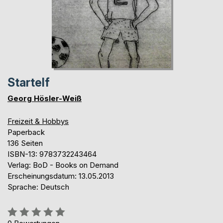
Startelf
Georg Hösler-Weiß
Freizeit & Hobbys
Paperback
136 Seiten
ISBN-13: 9783732243464
Verlag: BoD - Books on Demand
Erscheinungsdatum: 13.05.2013
Sprache: Deutsch
Bewertung::
0%