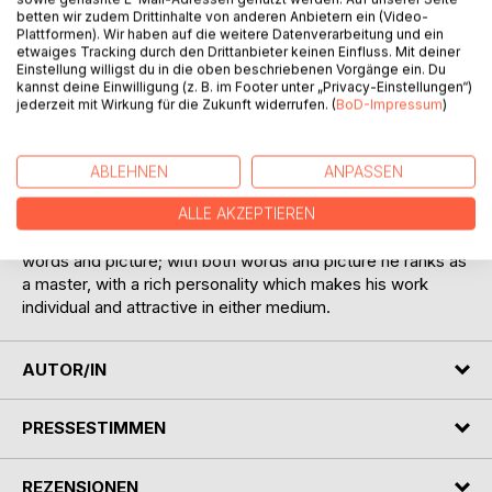
betten wir zudem Drittinhalte von anderen Anbietern ein (Video-
Plattformen). Wir haben auf die weitere Datenverarbeitung und ein
Pirates, Buccaneers, Marooners, those cruel but
etwaiges Tracking durch den Drittanbieter keinen Einfluss. Mit deiner
Einstellung willigst du in die oben beschriebenen Vorgänge ein. Du
picturesque sea wolves who once infested the Spanish
kannst deine Einwilligung (z. B. im Footer unter „Privacy-Einstellungen“)
Main, all live in present-day conceptions in great degree as
jederzeit mit Wirkung für die Zukunft widerrufen. (
BoD-Impressum
)
drawn by the pen and pencil of Howard Pyle.
Pyle, artist-author, living in the latter half of the nineteenth
century and the first decade of the twentieth, had the fine
ABLEHNEN
ANPASSEN
faculty of transposing himself into any chosen period of
history and making its people flesh and blood again-not just
ALLE AKZEPTIEREN
historical puppets. His characters were sketched with both
words and picture; with both words and picture he ranks as
a master, with a rich personality which makes his work
individual and attractive in either medium.
AUTOR/IN
PRESSESTIMMEN
REZENSIONEN