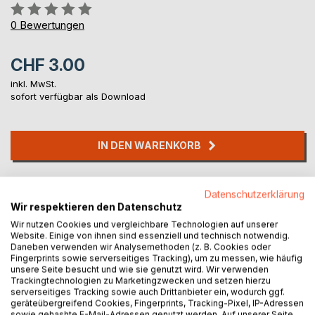
Bewertung::
0%
0
Bewertungen
CHF 3.00
inkl. MwSt.
sofort verfügbar als Download
IN DEN WARENKORB
Auf die Merkliste
Datenschutzerklärung
Titel bewerten
Wir respektieren den Datenschutz
Wir nutzen Cookies und vergleichbare Technologien auf unserer
Website. Einige von ihnen sind essenziell und technisch notwendig.
Daneben verwenden wir Analysemethoden (z. B. Cookies oder
Fingerprints sowie serverseitiges Tracking), um zu messen, wie häufig
unsere Seite besucht und wie sie genutzt wird. Wir verwenden
Trackingtechnologien zu Marketingzwecken und setzen hierzu
serverseitiges Tracking sowie auch Drittanbieter ein, wodurch ggf.
geräteübergreifend Cookies, Fingerprints, Tracking-Pixel, IP-Adressen
BESCHREIBUNG
sowie gehashte E-Mail-Adressen genutzt werden. Auf unserer Seite