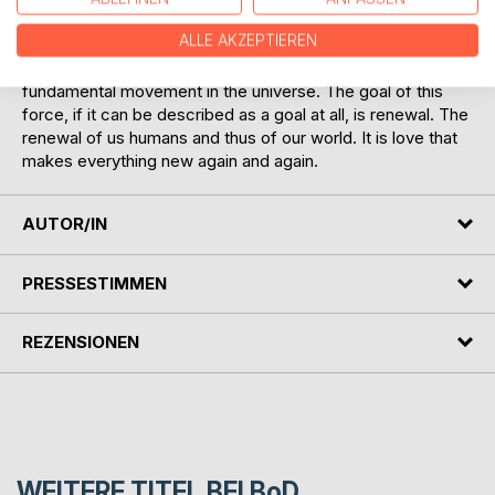
would be something organised, something created and
ALLE AKZEPTIEREN
produced by thoughts, by the ego. We are part of the
movement that is led by love. We have awakened to this
fundamental movement in the universe. The goal of this
force, if it can be described as a goal at all, is renewal. The
renewal of us humans and thus of our world. It is love that
makes everything new again and again.
AUTOR/IN
PRESSESTIMMEN
REZENSIONEN
WEITERE TITEL BEI
BoD