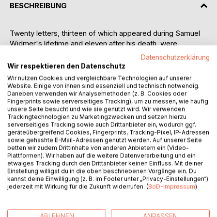
BESCHREIBUNG
Twenty letters, thirteen of which appeared during Samuel
Widmer's lifetime and eleven after his death, were
published with a foreword, summarising the basic work of
Datenschutzerklärung
self-knowledge. They also summarise Samuel's literary
Wir respektieren den Datenschutz
activities of the past years on the subject of self-
Wir nutzen Cookies und vergleichbare Technologien auf unserer
knowledge in a concise work.
Website. Einige von ihnen sind essenziell und technisch notwendig.
Daneben verwenden wir Analysemethoden (z. B. Cookies oder
Fingerprints sowie serverseitiges Tracking), um zu messen, wie häufig
Samuel wrote:
unsere Seite besucht und wie sie genutzt wird. Wir verwenden
Trackingtechnologien zu Marketingzwecken und setzen hierzu
Should not the most important and fundamental concerns
serverseitiges Tracking sowie auch Drittanbieter ein, wodurch ggf.
geräteübergreifend Cookies, Fingerprints, Tracking-Pixel, IP-Adressen
of such a movement be addressed in a collection of such
sowie gehashte E-Mail-Adressen genutzt werden. Auf unserer Seite
letters over time? Shouldn't its goals and its tools for
betten wir zudem Drittinhalte von anderen Anbietern ein (Video-
achieving these goals be outlined in more detail and anew?
Plattformen). Wir haben auf die weitere Datenverarbeitung und ein
etwaiges Tracking durch den Drittanbieter keinen Einfluss. Mit deiner
And do these goals not simply consist in the renewal of
Einstellung willigst du in die oben beschriebenen Vorgänge ein. Du
ourselves and our world, which we hope to achieve with
kannst deine Einwilligung (z. B. im Footer unter „Privacy-Einstellungen“)
the tool of self-knowledge? Have we not come to make
jederzeit mit Wirkung für die Zukunft widerrufen. (
BoD-Impressum
)
the earth a paradise? Is this not our real goal? Are we not
part of the movement that intends such a thing, dreams
such a thing? We are not really forming a movement. That
ABLEHNEN
ANPASSEN