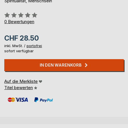
Spiritualität, Menschsein
Bewertung::
0%
0
Bewertungen
CHF 28.50
inkl. MwSt. /
portofrei
sofort verfügbar
IN DEN WARENKORB
Auf die Merkliste
Titel bewerten