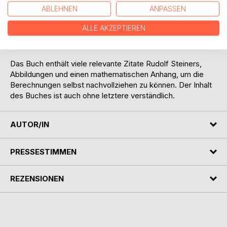
ABLEHNEN
ANPASSEN
Namentlich für den jungen Menschen, für den Unterricht in
der Schule, kann dies eine Hilfe sein, die Anthroposophie
ALLE AKZEPTIEREN
mit den heute bekannten naturwissenschaftlichen
Resultaten in Übereinstimmung zu empfinden.
Das Buch enthält viele relevante Zitate Rudolf Steiners,
Abbildungen und einen mathematischen Anhang, um die
Berechnungen selbst nachvollziehen zu können. Der Inhalt
des Buches ist auch ohne letztere verständlich.
AUTOR/IN
PRESSESTIMMEN
REZENSIONEN