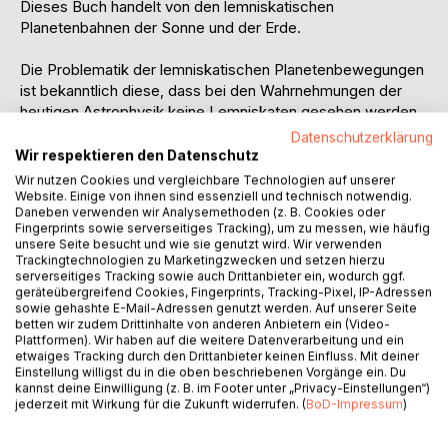
Dieses Buch handelt von den lemniskatischen
Planetenbahnen der Sonne und der Erde.
Die Problematik der lemniskatischen Planetenbewegungen
ist bekanntlich diese, dass bei den Wahrnehmungen der
heutigen Astrophysik keine Lemniskaten gesehen werden.
Datenschutzerklärung
In diesem Buch wird ein neuer Erkenntnisschritt dargestellt,
Wir respektieren den Datenschutz
der über die bisherigen Veröffentlichungen zu diesem
Wir nutzen Cookies und vergleichbare Technologien auf unserer
Thema hinaus geht. Hier wird gezeigt, dass diejenige
Website. Einige von ihnen sind essenziell und technisch notwendig.
Daneben verwenden wir Analysemethoden (z. B. Cookies oder
Bahnen, die die heutige Astrophysik wahrnimmt, sich
Fingerprints sowie serverseitiges Tracking), um zu messen, wie häufig
grundsätzlich auch ergeben können, wenn die Sonne und
unsere Seite besucht und wie sie genutzt wird. Wir verwenden
die Erde sich in lemniskatischen Formen bewegen. Es
Trackingtechnologien zu Marketingzwecken und setzen hierzu
serverseitiges Tracking sowie auch Drittanbieter ein, wodurch ggf.
besteht somit bei der jährlichen Bewegung der Sonne und
geräteübergreifend Cookies, Fingerprints, Tracking-Pixel, IP-Adressen
der Erde kein Widerspruch zwischen den Aussagen Rudolf
sowie gehashte E-Mail-Adressen genutzt werden. Auf unserer Seite
Steiners zur Astronomie und den Wahrnehmungen der
betten wir zudem Drittinhalte von anderen Anbietern ein (Video-
Plattformen). Wir haben auf die weitere Datenverarbeitung und ein
heutigen Astrophysik.
etwaiges Tracking durch den Drittanbieter keinen Einfluss. Mit deiner
Einstellung willigst du in die oben beschriebenen Vorgänge ein. Du
Es ist für den heutigen Menschen heilend, sich die Welt und
kannst deine Einwilligung (z. B. im Footer unter „Privacy-Einstellungen“)
die Weltentstehung konkret so vorstellen zu können, dass
jederzeit mit Wirkung für die Zukunft widerrufen. (
BoD-Impressum
)
sie als Basis eine lebendige Bewegung organischer
Formen, wie die der drehenden Lemniskaten, haben.