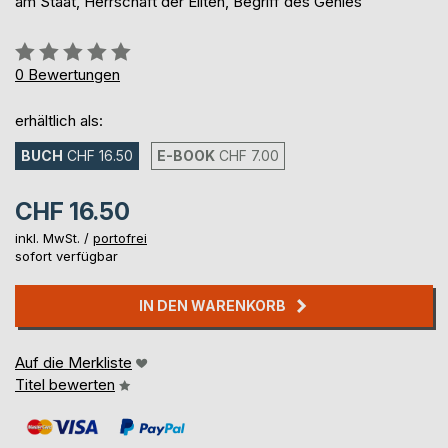
am Staat, Herrschaft der Eliten, Begriff des Genies
Bewertung::
0%
0
Bewertungen
erhältlich als:
BUCH
CHF 16.50
E-BOOK
CHF 7.00
CHF 16.50
inkl. MwSt. /
portofrei
sofort verfügbar
IN DEN WARENKORB
Auf die Merkliste
Titel bewerten