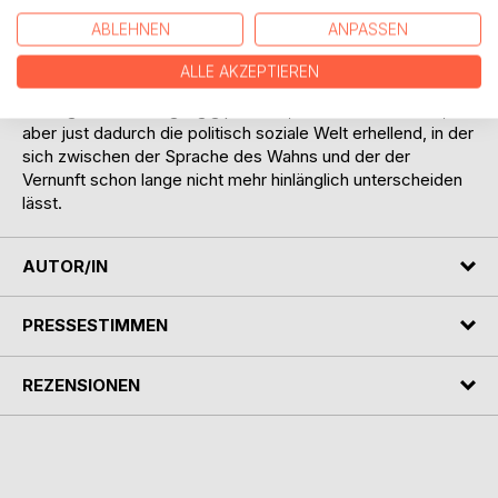
intendiert hätten.
ABLEHNEN
ANPASSEN
Im Rückgriff auf die französische Philosophie nimmt das
Buch Nietzsches allerletzte wirre Äußerungen ernst,
ALLE AKZEPTIEREN
interpretiert in ihrem Licht sein Denken seit dessen
Anfängen als durchgängig politisch, wiewohl weltfremd,
aber just dadurch die politisch soziale Welt erhellend, in der
sich zwischen der Sprache des Wahns und der der
Vernunft schon lange nicht mehr hinlänglich unterscheiden
lässt.
AUTOR/IN
PRESSESTIMMEN
REZENSIONEN