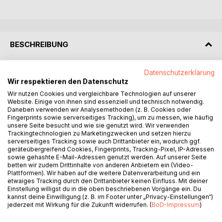
BESCHREIBUNG
Der untergehende Nietzsche will den Kaiser in der Hand
Datenschutzerklärung
Wir respektieren den Datenschutz
haben, das Christentum zerstören, an die Stelle des
Gekreuzigten treten, eine neue Zeitrechnung einführen: das
Wir nutzen Cookies und vergleichbare Technologien auf unserer
Website. Einige von ihnen sind essenziell und technisch notwendig.
Programm des Übergangs bereits beim frühen Nietzsche
Daneben verwenden wir Analysemethoden (z. B. Cookies oder
wiewohl moderater, in harter Form das Programm der
Fingerprints sowie serverseitiges Tracking), um zu messen, wie häufig
französischen Revolution. Ähnliches beseelt Teile des
unsere Seite besucht und wie sie genutzt wird. Wir verwenden
Trackingtechnologien zu Marketingzwecken und setzen hierzu
politischen und sozialen Denkens - auch affirmativ.
serverseitiges Tracking sowie auch Drittanbieter ein, wodurch ggf.
So wirr Nietzsche letzte Äußerungen klingen, der Wahn
geräteübergreifend Cookies, Fingerprints, Tracking-Pixel, IP-Adressen
enthüllt, was Ideologie wie Begehren verschweigen, wovon
sowie gehashte E-Mail-Adressen genutzt werden. Auf unserer Seite
betten wir zudem Drittinhalte von anderen Anbietern ein (Video-
Intellektuelle politisch träumen, wie das Unbewusste die
Plattformen). Wir haben auf die weitere Datenverarbeitung und ein
Politik antreibt, wie sich die Bürgerinnen an die sozialen
etwaiges Tracking durch den Drittanbieter keinen Einfluss. Mit deiner
Systeme so begeistert wie unterwürfig anschließen. Derart
Einstellung willigst du in die oben beschriebenen Vorgänge ein. Du
kannst deine Einwilligung (z. B. im Footer unter „Privacy-Einstellungen“)
transformiert sich Wahn in Aufklärung und entlarvt die
jederzeit mit Wirkung für die Zukunft widerrufen. (
BoD-Impressum
)
Vernunft jener Experten, die die Welt retten wollen, was
weder der übergehende noch der untergehende Nietzsche