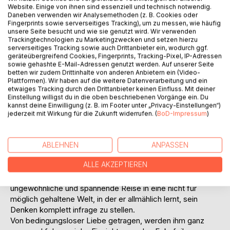
Website. Einige von ihnen sind essenziell und technisch notwendig.
Daneben verwenden wir Analysemethoden (z. B. Cookies oder
Fingerprints sowie serverseitiges Tracking), um zu messen, wie häufig
unsere Seite besucht und wie sie genutzt wird. Wir verwenden
BESCHREIBUNG
Trackingtechnologien zu Marketingzwecken und setzen hierzu
serverseitiges Tracking sowie auch Drittanbieter ein, wodurch ggf.
geräteübergreifend Cookies, Fingerprints, Tracking-Pixel, IP-Adressen
sowie gehashte E-Mail-Adressen genutzt werden. Auf unserer Seite
Christian Schneider ist ein weltbekannter Physiker. Seine
betten wir zudem Drittinhalte von anderen Anbietern ein (Video-
Vorstellungen von „Gott und der Welt“ entsprechen
Plattformen). Wir haben auf die weitere Datenverarbeitung und ein
etwaiges Tracking durch den Drittanbieter keinen Einfluss. Mit deiner
natürlich dem heutigen Mainstream.
Einstellung willigst du in die oben beschriebenen Vorgänge ein. Du
Er ist verheiratet, hat drei erwachsene Kinder und lebt in
kannst deine Einwilligung (z. B. im Footer unter „Privacy-Einstellungen“)
einer gut bürgerlichen und auch heilen Welt.
jederzeit mit Wirkung für die Zukunft widerrufen. (
BoD-Impressum
)
Doch der Schein trügt; denn vieles in seiner Welt ist in
Wahrheit anders, als er vermutet.
Ganz unerwartet sieht sich Christian mit heftigen
ABLEHNEN
ANPASSEN
Problemen konfrontiert.
ALLE AKZEPTIEREN
Durch einen schweren Schicksalsschlag, der seine eigene
Existenz gefährlich bedroht, begibt er sich auf eine
ungewöhnliche und spannende Reise in eine nicht für
möglich gehaltene Welt, in der er allmählich lernt, sein
Denken komplett infrage zu stellen.
Von bedingungsloser Liebe getragen, werden ihm ganz