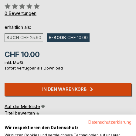
Bewertung::
0%
0
Bewertungen
erhältlich als:
BUCH
CHF 25.90
E-BOOK
CHF 10.00
CHF 10.00
inkl. MwSt.
sofort verfügbar als Download
IN DEN WARENKORB
Auf die Merkliste
Titel bewerten
Datenschutzerklärung
Wir respektieren den Datenschutz
Wir nutzen Cookies und vergleichbare Technologien auf unserer