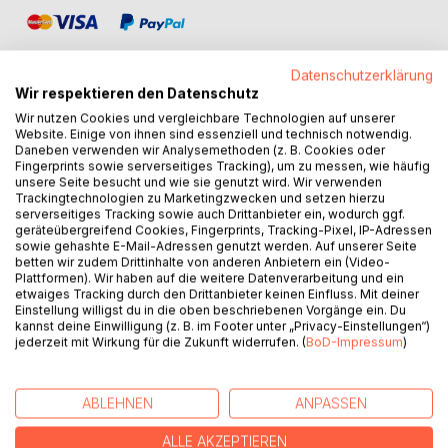
Datenschutzerklärung
Wir respektieren den Datenschutz
Wir nutzen Cookies und vergleichbare Technologien auf unserer
BESCHREIBUNG
Website. Einige von ihnen sind essenziell und technisch notwendig.
Daneben verwenden wir Analysemethoden (z. B. Cookies oder
Fingerprints sowie serverseitiges Tracking), um zu messen, wie häufig
unsere Seite besucht und wie sie genutzt wird. Wir verwenden
"Unter der Oberfläche" wagt einen neuen Blick auf die
Trackingtechnologien zu Marketingzwecken und setzen hierzu
alten Texte der Bibel. Die Geschichten und Erzähltexte des
serverseitiges Tracking sowie auch Drittanbieter ein, wodurch ggf.
geräteübergreifend Cookies, Fingerprints, Tracking-Pixel, IP-Adressen
vorliegenden Bandes haben den Menschen mit all seinen
sowie gehashte E-Mail-Adressen genutzt werden. Auf unserer Seite
Krisen und Verwerfungen im Blick - als Individuum und als
betten wir zudem Drittinhalte von anderen Anbietern ein (Video-
gesellschaftliches Wesen. Dabei erhalten sie eine neue
Plattformen). Wir haben auf die weitere Datenverarbeitung und ein
Sprache und Aktualität.
etwaiges Tracking durch den Drittanbieter keinen Einfluss. Mit deiner
Einstellung willigst du in die oben beschriebenen Vorgänge ein. Du
Das Buch eignet sich einfach nur zum Lesen, als Einstieg
kannst deine Einwilligung (z. B. im Footer unter „Privacy-Einstellungen“)
im Unterricht und in der Gruppenarbeit oder für die Predigt-
jederzeit mit Wirkung für die Zukunft widerrufen. (
BoD-Impressum
)
und Gottesdienstvorbereitung. Das enthaltene
Stichwortverzeichnis erleichtert dabei die thematische
Suche, bzw. den Umgang mit den Texten.
ABLEHNEN
ANPASSEN
"Unter der Oberfläche" ist der zehnte Band aus der Reihe
"Mit Bibel überLeben". Die Reihe will anregen, Bibeltexte
ALLE AKZEPTIEREN