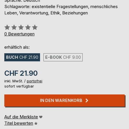
Sprache: Deutsch
Schlagworte: existentielle Fragestellungen, menschliches
Leben, Verantwortung, Ethik, Beziehungen
Bewertung::
0%
0
Bewertungen
erhältlich als:
BUCH
CHF 21.90
E-BOOK
CHF 9.00
CHF 21.90
inkl. MwSt. /
portofrei
sofort verfügbar
IN DEN WARENKORB
Auf die Merkliste
Titel bewerten