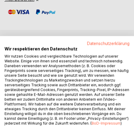
Datenschutzerklärung
BESCHREIBUNG
Wir respektieren den Datenschutz
Wir nutzen Cookies und vergleichbare Technologien auf unserer
Website. Einige von ihnen sind essenziell und technisch notwendig.
Die Taetigkeit im Sicherheitsdienst erfordert weit mehr als
Daneben verwenden wir Analysemethoden (z. B. Cookies oder
Praesenz und Aufmerksamkeit - sie verlangt rechtliches
Fingerprints sowie serverseitiges Tracking), um zu messen, wie häufig
Wissen, Verantwortungsbewusstsein und professionelles
unsere Seite besucht und wie sie genutzt wird. Wir verwenden
Trackingtechnologien zu Marketingzwecken und setzen hierzu
Handeln in jeder Situation. Dieses Buch bereitet gezielt auf
serverseitiges Tracking sowie auch Drittanbieter ein, wodurch ggf.
die Sachkundepruefung nach 34a GewO vor und vermittelt
geräteübergreifend Cookies, Fingerprints, Tracking-Pixel, IP-Adressen
alle wichtigen Inhalte verstaendlich und praxisnah.
sowie gehashte E-Mail-Adressen genutzt werden. Auf unserer Seite
betten wir zudem Drittinhalte von anderen Anbietern ein (Video-
Plattformen). Wir haben auf die weitere Datenverarbeitung und ein
Von den rechtlichen Grundlagen ueber den Umgang mit
etwaiges Tracking durch den Drittanbieter keinen Einfluss. Mit deiner
Menschen bis hin zu Sicherheitstechnik,
Einstellung willigst du in die oben beschriebenen Vorgänge ein. Du
Notfallmanagement und dem richtigen Einsatz von
kannst deine Einwilligung (z. B. im Footer unter „Privacy-Einstellungen“)
jederzeit mit Wirkung für die Zukunft widerrufen. (
BoD-Impressum
)
Zwangsmitteln: Der Leser erhaelt einen umfassenden
Ueberblick ueber die Anforderungen im