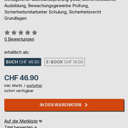
Ausbildung, Bewachungsgewerbe Prüfung,
Sicherheitsmitarbeiter Schulung, Sicherheitsrecht
Grundlagen
Bewertung::
0%
0
Bewertungen
erhältlich als:
BUCH
CHF 46.90
E-BOOK
CHF 14.00
CHF 46.90
inkl. MwSt. /
portofrei
sofort verfügbar
IN DEN WARENKORB
Auf die Merkliste
Titel bewerten