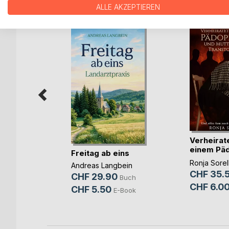
WEITERE TITEL BEI
Bo
ALLE AKZEPTIEREN
n ohne
Verheirate
einem Päd
Freitag ab eins
u(...)
g
Ronja Sorel
Andreas Langbein
CHF 35.
Buch
CHF 29.90
Buch
CHF 6.0
-Book
CHF 5.50
E-Book