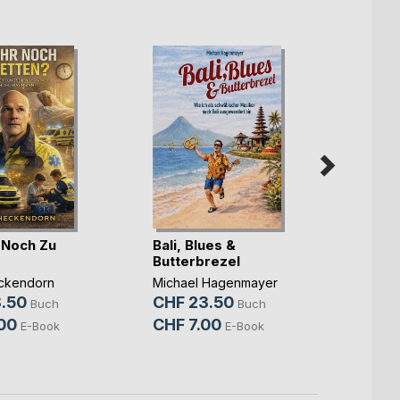
r Noch Zu
Bali, Blues &
Butterbrezel
Die P
Verb
ckendorn
Michael Hagenmayer
.50
CHF 23.50
Claudi
Buch
Buch
CHF 
00
CHF 7.00
E-Book
E-Book
CHF 