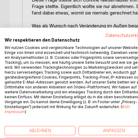
Frage stellte. Eigentlich wollte sie nur abnehmen
fand dabei etwas, womit sie niemals gerechnet hät
Was als Wunsch nach Veränderung im Außen begann,
Schritt begegnete sie alten Mustern, verborgenen 
Datenschutzerk
wurde ihr bewusst, dass die Antworten, nach denen
Wir respektieren den Datenschutz
Wir nutzen Cookies und vergleichbare Technologien auf unserer Website
In diesem berührenden und ehrlichen Buch erzähl
Einige von ihnen sind essenziell und technisch notwendig. Daneben ver
wir Analysemethoden (z. B. Cookies oder Fingerprints sowie serverseitig
Tochter-Beziehung, von Schmerz, Hilflosigkeit u
Tracking), um zu messen, wie häufig unsere Seite besucht und wie sie ge
versuchte, die Situation zu begreifen, desto klarer
wird. Wir verwenden Trackingtechnologien zu Marketingzwecken und se
wurde.
hierzu serverseitiges Tracking sowie auch Drittanbieter ein, wodurch ggf.
geräteübergreifend Cookies, Fingerprints, Tracking-Pixel, IP-Adressen s
gehashte E-Mail-Adressen genutzt werden. Auf unserer Seite betten wir
Was als Suche nach dem Warum begann, wurde zu
Drittinhalte von anderen Anbietern ein (Video-Plattformen). Wir haben auf
inneren Heilung.
weitere Datenverarbeitung und ein etwaiges Tracking durch den Drittanbi
keinen Einfluss. Mit deiner Einstellung willigst du in die oben beschriebe
Vorgänge ein. Du kannst deine Einwilligung (z. B. im Footer unter „Privacy-
Dieses Buch macht Mut, den Blick nach innen zu r
Einstellungen“) jederzeit mit Wirkung für die Zukunft widerrufen. (
BoD-
Erfahrungen zu Wegweisern für Wachstum, Heilun
Impressum
)
ABLEHNEN
ANPASSEN