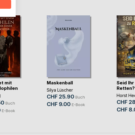
D
t mit
Maskenball
Seid Ih
ophilen
Retten?
Silya Lüscher
Horst He
l
CHF 25.90
Buch
CHF 28
50
Buch
CHF 9.00
E-Book
CHF 8.
0
E-Book