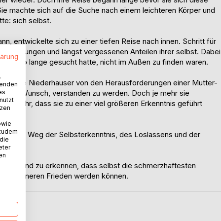
. Sie machte sich auf die Suche nach einem leichteren Körper und
te: sich selbst.
 entwickelte sich zu einer tiefen Reise nach innen. Schritt für
Verletzungen und längst vergessenen Anteilen ihrer selbst. Dabei
lärung
 sie so lange gesucht hatte, nicht im Außen zu finden waren.
.
t Corinne Niederhauser von den Herausforderungen einer Mutter-
wenden
es
nd dem Wunsch, verstanden zu werden. Doch je mehr sie
nutzt
 wurde ihr, dass sie zu einer viel größeren Erkenntnis geführt
tzen
owie
 zudem
 einem Weg der Selbsterkenntnis, des Loslassens und der
 die
eter
nen
ichten und zu erkennen, dass selbst die schmerzhaftesten
g und inneren Frieden werden können.