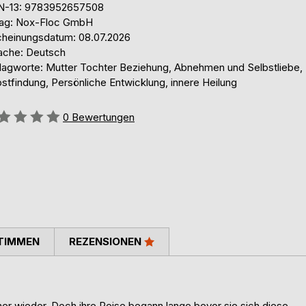
N-13: 9783952657508
lag: Nox-Floc GmbH
cheinungsdatum: 08.07.2026
ache: Deutsch
lagworte: Mutter Tochter Beziehung, Abnehmen und Selbstliebe,
stfindung, Persönliche Entwicklung, innere Heilung
ertung::
0
Bewertungen
TIMMEN
REZENSIONEN
er wieder. Doch ihre Reise begann lange bevor sie sich diese