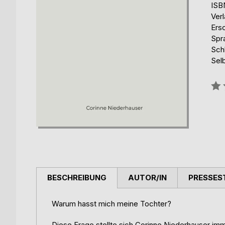
ISB
Ver
Ers
Spr
Sch
Selb
Bew
0%
BESCHREIBUNG
AUTOR/IN
PRESSES
Warum hasst mich meine Tochter?
Diese Frage stellte sich Corinne Niederhauser imm