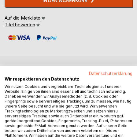
IN DEN WARENKORB
Auf die Merkliste
Titel bewerten
BESCHREIBUNG
Datenschutzerklärung
Wir respektieren den Datenschutz
Wir nutzen Cookies und vergleichbare Technologien auf unserer
Hunger, Dürren, Armut, Not und Kriege in der Welt. Ein Kind
Website. Einige von ihnen sind essenziell und technisch notwendig.
muss sterben, weil ein Attentäter in eine Menschenmenge
Daneben verwenden wir Analysemethoden (z. B. Cookies oder
Fingerprints sowie serverseitiges Tracking), um zu messen, wie häufig
rast. Ein Flugzeug stürzt ab und viele Menschen sterben.
unsere Seite besucht und wie sie genutzt wird. Wir verwenden
Warum verhindert Gott dieses Leid nicht? Wie kann Gott
Trackingtechnologien zu Marketingzwecken und setzen hierzu
ein "Gott der Liebe" sein, und dieses alles tatenlos mit
serverseitiges Tracking sowie auch Drittanbieter ein, wodurch ggf.
ansehen?
geräteübergreifend Cookies, Fingerprints, Tracking-Pixel, IP-Adressen
sowie gehashte E-Mail-Adressen genutzt werden. Auf unserer Seite
betten wir zudem Drittinhalte von anderen Anbietern ein (Video-
Die Autorin nähert sich aus verschiedenen Richtungen
Plattformen). Wir haben auf die weitere Datenverarbeitung und ein