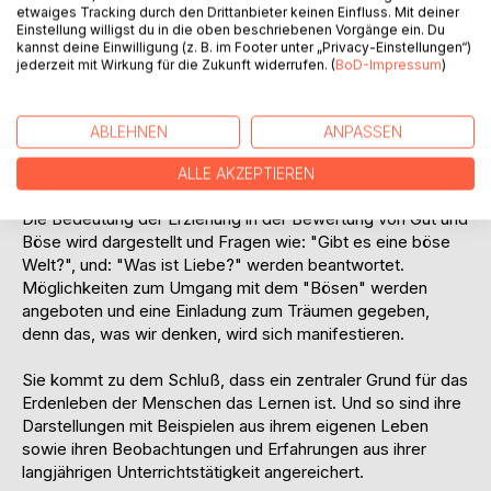
diesem Thema an. Ausgehend von der Frage: "Was ist Gut
etwaiges Tracking durch den Drittanbieter keinen Einfluss. Mit deiner
Einstellung willigst du in die oben beschriebenen Vorgänge ein. Du
und was ist Böse?", kommt sie zu den Polaritäten Yin und
kannst deine Einwilligung (z. B. im Footer unter „Privacy-Einstellungen“)
Yang, die nach Gleichgewicht streben. Sie greift die Frage
jederzeit mit Wirkung für die Zukunft widerrufen. (
BoD-Impressum
)
nach der Aufgabe des Menschen auf und beschreibt
seinen freien Willen und seine Verantwortung für das Leben
auf dieser Erde. Die alten Dogmen der christlichen Kultur
ABLEHNEN
ANPASSEN
über Sünde und Strafe, einen allmächtigen oder strafenden
Gott werden anhand neuer Erkenntnisse hinterfragt.
ALLE AKZEPTIEREN
Die Bedeutung der Erziehung in der Bewertung von Gut und
Böse wird dargestellt und Fragen wie: "Gibt es eine böse
Welt?", und: "Was ist Liebe?" werden beantwortet.
Möglichkeiten zum Umgang mit dem "Bösen" werden
angeboten und eine Einladung zum Träumen gegeben,
denn das, was wir denken, wird sich manifestieren.
Sie kommt zu dem Schluß, dass ein zentraler Grund für das
Erdenleben der Menschen das Lernen ist. Und so sind ihre
Darstellungen mit Beispielen aus ihrem eigenen Leben
sowie ihren Beobachtungen und Erfahrungen aus ihrer
langjährigen Unterrichtstätigkeit angereichert.